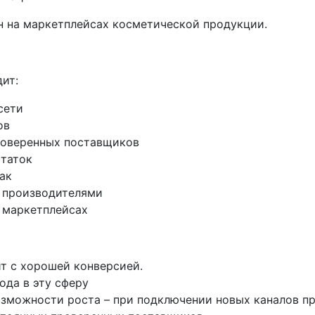
н на маркетплейсах косметической продукции.
ит:
сети
ов
роверенных поставщиков
статок
ак
 производителями
 маркетплейсах
т с хорошей конверсией.
ода в эту сферу
зможности роста – при подключении новых каналов п