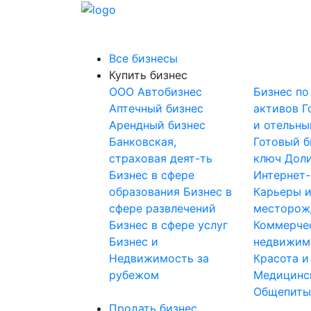
Все бизнесы
Купить бизнес
OOO
Автобизнес
Бизнес по
Аптечный бизнес
активов
Г
Арендный бизнес
и отельны
Банковская,
Готовый б
страховая деят-ть
ключ
Доли
Бизнес в сфере
Интернет
образования
Бизнес в
Карьеры 
сфере развлечений
месторож
Бизнес в сфере услуг
Коммерче
Бизнес и
недвижим
Недвижимость за
Красота и
рубежом
Медицинс
Общепит
Продать бизнес