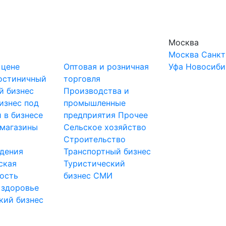
Москва
Москва
Санкт
 цене
Оптовая и розничная
Уфа
Новосиби
остиничный
торговля
й бизнес
Производства и
изнес под
промышленные
 в бизнесе
предприятия
Прочее
-магазины
Сельское хозяйство
и
Строительство
дения
Транспортный бизнес
ская
Туристический
ость
бизнес
СМИ
 здоровье
кий бизнес
ы