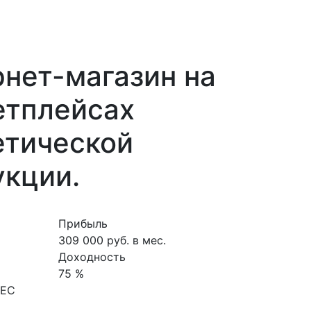
нет-магазин на
етплейсах
етической
укции.
Прибыль
309 000 руб. в мес.
Доходность
75 %
НЕС