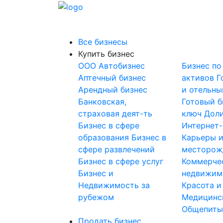
Все бизнесы
Купить бизнес
OOO
Автобизнес
Бизнес по
Аптечный бизнес
активов
Г
Арендный бизнес
и отельны
Банковская,
Готовый б
страховая деят-ть
ключ
Доли
Бизнес в сфере
Интернет
образования
Бизнес в
Карьеры 
сфере развлечений
месторож
Бизнес в сфере услуг
Коммерче
Бизнес и
недвижим
Недвижимость за
Красота и
рубежом
Медицинс
Общепит
Продать бизнес