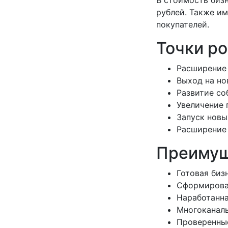
В стоимость биз
рублей. Также и
покупателей.
Точки ро
Расширение 
Выход на но
Развитие со
Увеличение 
Запуск новы
Расширение 
Преимущ
Готовая биз
Сформирова
Наработанна
Многоканал
Проверенны