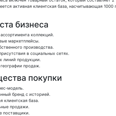
неса включен товарный остаток, который составляет 2
меется активная клиентская база, насчитывающая 1000
ста бизнеса
ассортимента коллекций.
вые маркетплейсы.
бственного производства.
присутствия в социальных сетях.
х линий продукции.
географии продаж.
ества покупки
нес-модель.
нный бренд с историей.
я клиентская база.
ьные продажи.
е поставщики.