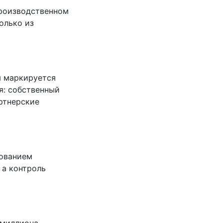
производственном
олько из
я маркируется
я: собственный
артнерские
зованием
 а контроль