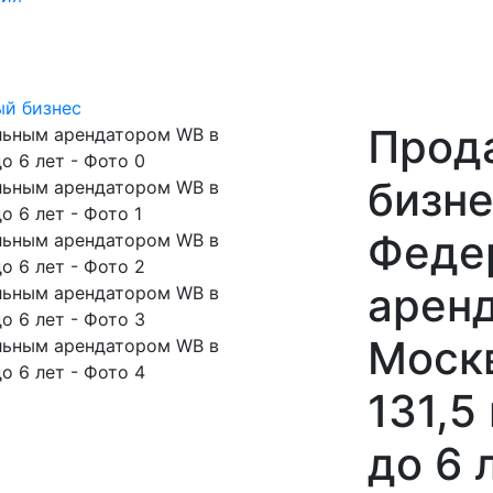
й бизнес
Прод
бизне
Феде
арен
Моск
131,5
до 6 