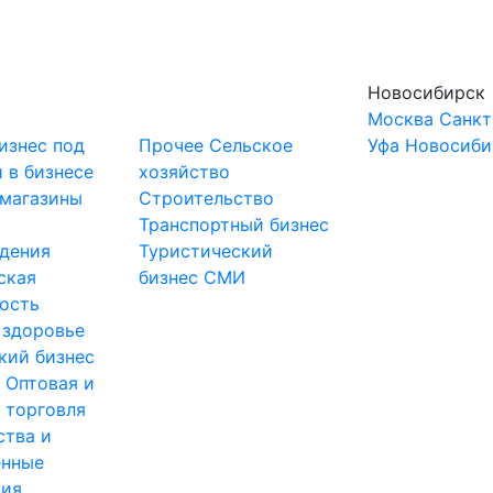
Новосибирск
Москва
Санкт
изнес под
Прочее
Сельское
Уфа
Новосиби
 в бизнесе
хозяйство
-магазины
Строительство
и
Транспортный бизнес
дения
Туристический
ская
бизнес
СМИ
ость
 здоровье
кий бизнес
ы
Оптовая и
 торговля
ства и
нные
тия