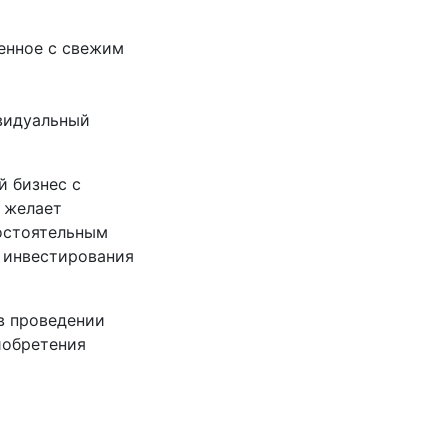
енное с свежим
видуальный
й бизнес с
о желает
остоятельным
 инвестирования
в проведении
иобретения