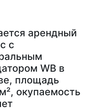
ается арендный
с с
ральным
датором WB в
ве, площадь
 м², окупаемость
лет