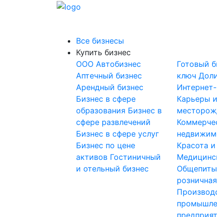
Все бизнесы
Купить бизнес
OOO
Автобизнес
Готовый б
Аптечный бизнес
ключ
Доли
Арендный бизнес
Интернет
Бизнес в сфере
Карьеры 
образования
Бизнес в
месторож
сфере развлечений
Коммерче
Бизнес в сфере услуг
недвижим
Бизнес по цене
Красота и
активов
Гостиничный
Медицинс
и отельный бизнес
Общепит
розничная
Производ
промышле
предприя