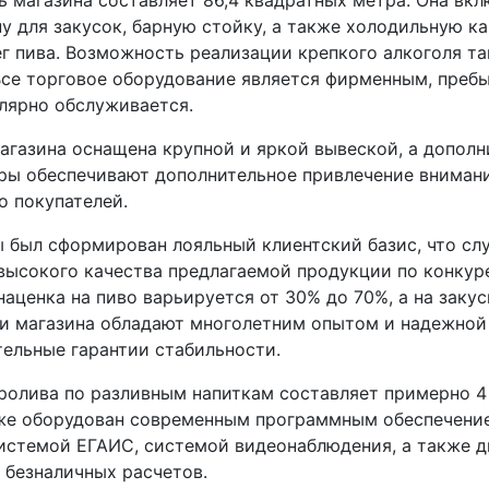
 магазина составляет 86,4 квадратных метра. Она вкл
ну для закусок, барную стойку, а также холодильную к
ег пива. Возможность реализации крепкого алкоголя т
Все торговое оборудование является фирменным, пребы
улярно обслуживается.
магазина оснащена крупной и яркой вывеской, а допол
ры обеспечивают дополнительное привлечение вниман
 покупателей.
ы был сформирован лояльный клиентский базис, что сл
высокого качества предлагаемой продукции по конку
наценка на пиво варьируется от 30% до 70%, а на заку
и магазина обладают многолетним опытом и надежной 
тельные гарантии стабильности.
ролива по разливным напиткам составляет примерно 4
кже оборудован современным программным обеспечение
системой ЕГАИС, системой видеонаблюдения, а также 
 безналичных расчетов.