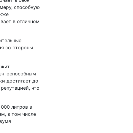
ючает в себя
амеру, способную
акже
вает в отличном
нительные
ия со стороны
ужит
рентоспособным
ски достигает до
репутацией, что
 000 литров в
м, в том числе
двумя