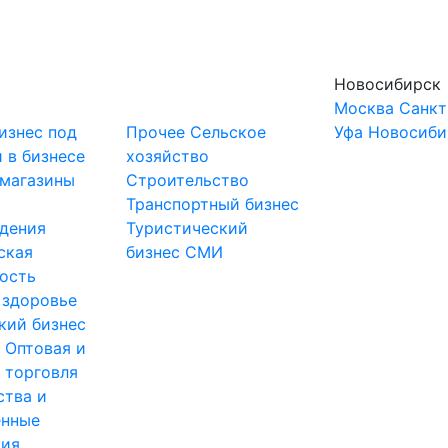
Новосибирск
Москва
Санкт
изнес под
Прочее
Сельское
Уфа
Новосиби
 в бизнесе
хозяйство
-магазины
Строительство
и
Транспортный бизнес
дения
Туристический
ская
бизнес
СМИ
ость
 здоровье
кий бизнес
ы
Оптовая и
 торговля
ства и
нные
тия