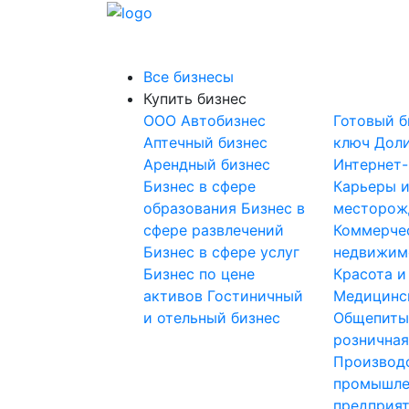
Все бизнесы
Купить бизнес
OOO
Автобизнес
Готовый б
Аптечный бизнес
ключ
Доли
Арендный бизнес
Интернет
Бизнес в сфере
Карьеры 
образования
Бизнес в
месторож
сфере развлечений
Коммерче
Бизнес в сфере услуг
недвижим
Бизнес по цене
Красота и
активов
Гостиничный
Медицинс
и отельный бизнес
Общепит
розничная
Производ
промышле
предприя