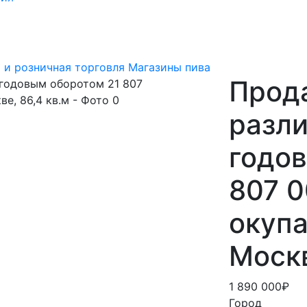
 и розничная торговля
Магазины пива
Прод
разли
годо
807 0
окупа
Москв
1 890 000₽
Город