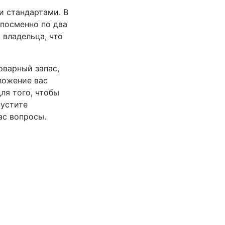
и стандартами. В
посменно по два
 владельца, что
оварный запас,
ложение вас
ля того, чтобы
пустите
ас вопросы.