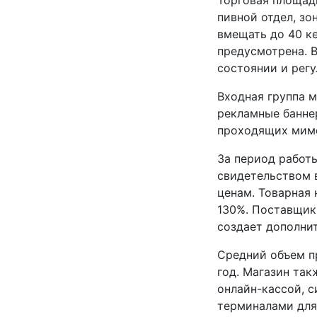
Торговая площадь
пивной отдел, зо
вмещать до 40 к
предусмотрена. 
состоянии и рег
Входная группа 
рекламные банне
проходящих мимо
За период работ
свидетельством 
ценам. Товарная 
130%. Поставщик
создает дополни
Средний объем п
год. Магазин та
онлайн-кассой, 
терминалами для