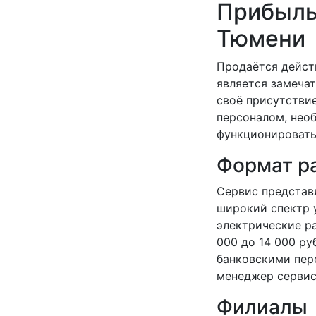
Прибыль
Тюмени
Продаётся дейст
является замеча
своё присутствие
персоналом, нео
функционировать
Формат р
Сервис представ
широкий спектр у
электрические р
000 до 14 000 р
банковскими пер
менеджер сервиса
Филиалы