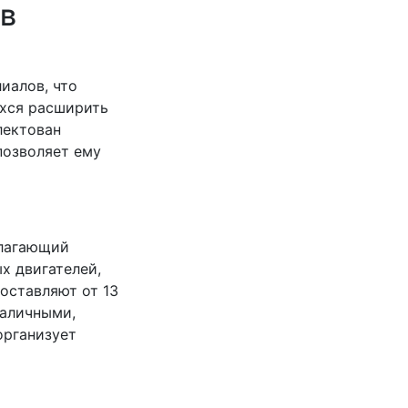
в
иалов, что
ихся расширить
лектован
позволяет ему
длагающий
х двигателей,
оставляют от 13
наличными,
организует