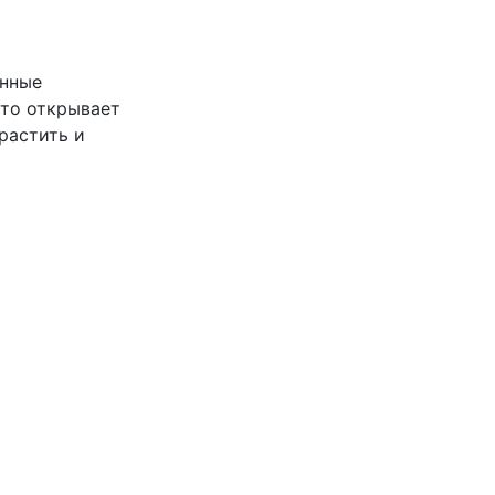
анные
Это открывает
растить и