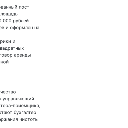
ованный пост
Площадь
0 000 рублей
ев и оформлен на
трики и
квадратных
оговор аренды
нной
ачество
н управляющий.
астера-приёмщика,
отают бухгалтер
держания чистоты