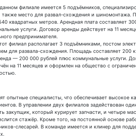
данном филиале имеется 5 подъёмников, специализир
а также место для развал-схождения и шиномонтажа. 
540 квадратных метров. Арендная плата составляет 30
альные услуги. Договор аренды действует на 11 месяц
ного предпринимателя.
от филиал располагает 3 подъёмниками, постом элек
ем для развала-схождения. Площадь составляет 200 
ренда — 200 000 рублей плюс коммунальные услуги. Д
чён на 11 месяцев и оформлен на общество с ограниче
остью.
дят опытные специалисты, что обеспечивает высокое к
иентов. В управлении двух филиалов задействован оди
ть закупщик, который курирует запчасти, и четыре м
слится стажёр. Кроме того, на постоянной основе раб
аников-слесарей. В команде имеется и клинер для под
х.