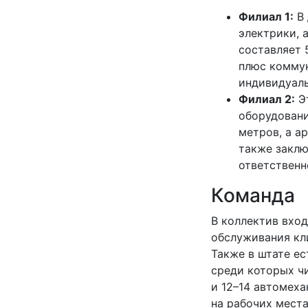
Филиал 1:
В 
электрики, 
составляет 
плюс коммун
индивидуаль
Филиал 2:
Эт
оборудовани
метров, а а
также заклю
ответственн
Команда
В коллектив вхо
обслуживания кл
Также в штате ес
среди которых чи
и 12–14 автомех
на рабочих места