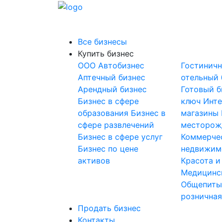
Все бизнесы
Купить бизнес
OOO
Автобизнес
Гостинич
Аптечный бизнес
отельный 
Арендный бизнес
Готовый б
Бизнес в сфере
ключ
Инте
образования
Бизнес в
магазины
сфере развлечений
месторож
Бизнес в сфере услуг
Коммерче
Бизнес по цене
недвижим
активов
Красота и
Медицинс
Общепит
розничная
Продать бизнес
Контакты