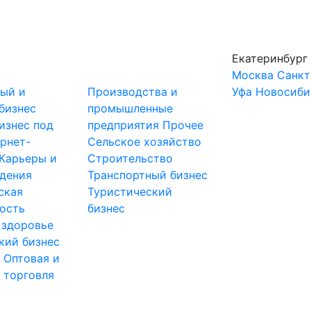
Екатеринбург
Москва
Санкт
ный и
Производства и
Уфа
Новосиби
бизнес
промышленные
изнес под
предприятия
Прочее
рнет-
Сельское хозяйство
Карьеры и
Строительство
дения
Транспортный бизнес
ская
Туристический
ость
бизнес
 здоровье
кий бизнес
ы
Оптовая и
 торговля