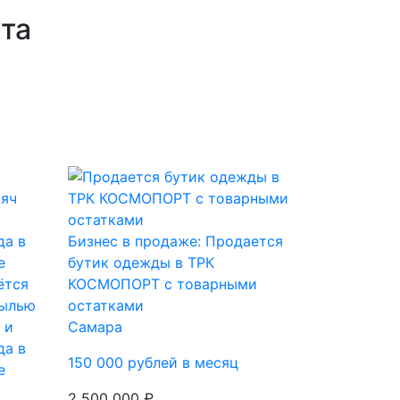
кта
Бизнес в продаже: Продается
бутик одежды в ТРК
ётся
КОСМОПОРТ с товарными
былью
остатками
 и
Самара
да в
150 000 рублей в месяц
е
2 500 000 ₽