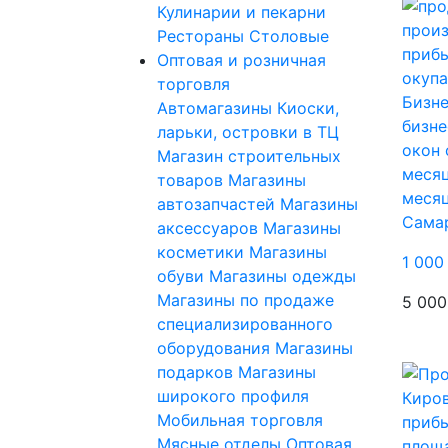
Кулинарии и пекарни
Рестораны
Столовые
Оптовая и розничная
торговля
Бизне
Автомагазины
Киоски,
бизне
ларьки, островки в ТЦ
окон 
Магазин строительных
месяц
товаров
Магазины
меся
автозапчастей
Магазины
Сама
аксессуаров
Магазины
косметики
Магазины
1 000
обуви
Магазины одежды
Магазины по продаже
5 000
специализированного
оборудования
Магазины
подарков
Магазины
широкого профиля
Мобильная торговля
Мясные отделы
Оптовая