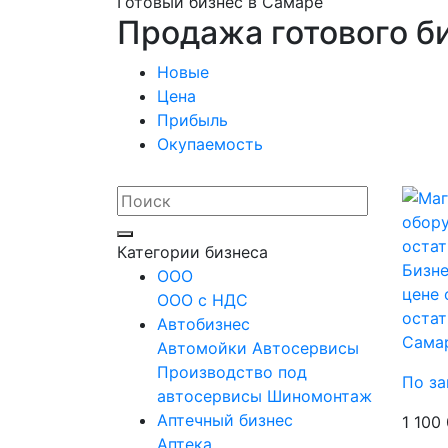
Готовый бизнес в Самаре
Продажа готового би
Новые
Цена
Прибыль
Окупаемость
Категории бизнеса
Бизне
OOO
цене 
ООО с НДС
остат
Автобизнес
Сама
Автомойки
Автосервисы
Производство под
По за
автосервисы
Шиномонтаж
Аптечный бизнес
1 100
Аптека