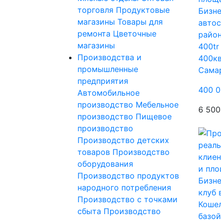
торговля
Продуктовые
Бизне
магазины
Товары для
автос
ремонта
Цветочные
район
магазины
400tr
Производства и
400кв
промышленные
Сама
предприятия
400 0
Автомобильное
производство
Мебельное
6 500
производство
Пищевое
производство
Производство детских
товаров
Производство
оборудования
Производство продуктов
Бизне
народного потребления
клуб 
Производство с точками
Кошел
сбыта
Производство
базой