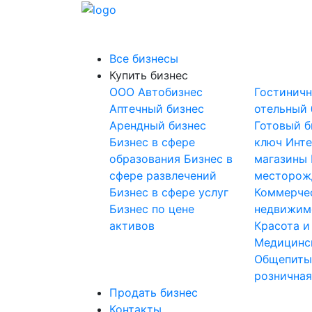
Все бизнесы
Купить бизнес
OOO
Автобизнес
Гостинич
Аптечный бизнес
отельный 
Арендный бизнес
Готовый б
Бизнес в сфере
ключ
Инте
образования
Бизнес в
магазины
сфере развлечений
месторож
Бизнес в сфере услуг
Коммерче
Бизнес по цене
недвижим
активов
Красота и
Медицинс
Общепит
розничная
Продать бизнес
Контакты