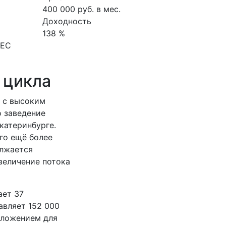
400 000 руб. в мес.
Доходность
138 %
НЕС
 цикла
е с высоким
о заведение
катеринбурге.
го ещё более
олжается
величение потока
ает 37
авляет 152 000
дложением для