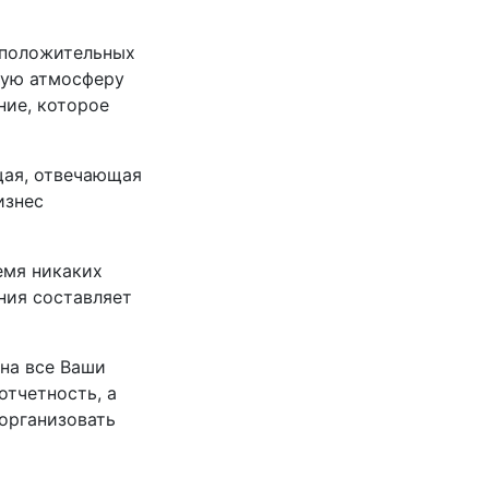
 положительных
тную атмосферу
ние, которое
щая, отвечающая
изнес
емя никаких
ния составляет
 на все Ваши
тчетность, а
организовать