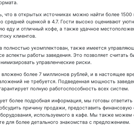
ормата.
ь, что в открытых источниках можно найти более 1500
со средней оценкой в 4.7. Гости высоко оценивают ую
ую еду и отличный кофе, а также удачное местоположе
току клиентов.
в полностью укомплектован, также имеется управляю
се аспекты работы заведения. Это позволяет считать б
нимизировать управленческие риски.
о вложено более 7 миллионов рублей, и в настоящее вр
вложений не требуется. Подведенная мощность заведе
 гарантирует полную работоспособность всех систем.
ует более подробная информация, мы готовы ответить
обсудить причину продажи, предоставить финансовую о
оборудования, используемого в кафе. Мы также можем 
те для более детального знакомства с предложением.