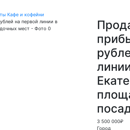
ты
Кафе и кофейни
Прода
приб
рубле
линии
Екате
площа
поса
3 500 000₽
Город