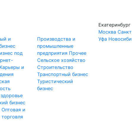
Екатеринбург
Москва
Санкт
ный и
Производства и
Уфа
Новосиби
бизнес
промышленные
изнес под
предприятия
Прочее
рнет-
Сельское хозяйство
Карьеры и
Строительство
дения
Транспортный бизнес
ская
Туристический
ость
бизнес
 здоровье
кий бизнес
ы
Оптовая и
 торговля