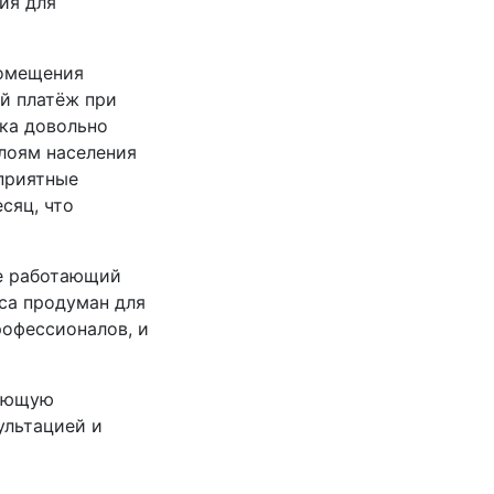
ия для
помещения
ый платёж при
ка довольно
слоям населения
оприятные
сяц, что
те работающий
са продуман для
рофессионалов, и
вающую
ультацией и