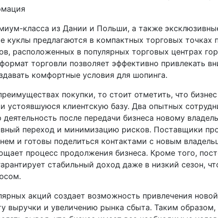
рмация
иум-класса из Дании и Польши, а также эксклюзивны
 куклы предлагаются в компактных торговых точках 
ов, расположенных в популярных торговых центрах гор
формат торговли позволяет эффективно привлекать в
оздавать комфортные условия для шопинга.
преимуществах покупки, то стоит отметить, что бизне
и устоявшуюся клиентскую базу. Два опытных сотрудн
 деятельность после передачи бизнеса новому владель
авный переход и минимизацию рисков. Поставщики пр
нем и готовы поделиться контактами с новым владельц
ощает процесс продолжения бизнеса. Кроме того, пос
гарантирует стабильный доход даже в низкий сезон, чт
юсом.
лярных акций создает возможность привлечения новой
ту выручки и увеличению рынка сбыта. Таким образом,