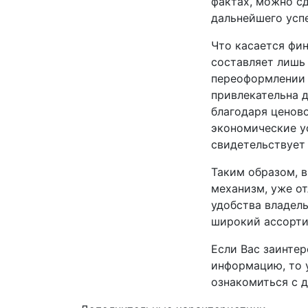
фактах, можно сд
дальнейшего усп
Что касается фи
составляет лишь 
переоформлении 
привлекательна д
благодаря ценово
экономические у
свидетельствует 
Таким образом, 
механизм, уже о
удобства владель
широкий ассорти
Если Вас заинте
информацию, то 
ознакомиться с 