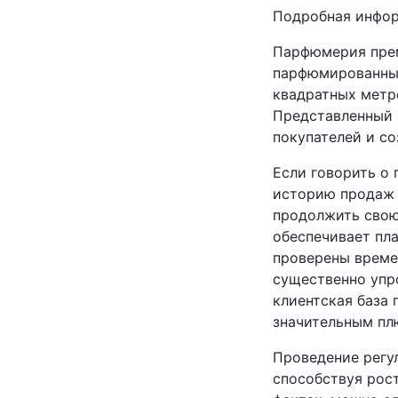
Подробная инфо
Парфюмерия прем
парфюмированные
квадратных метр
Представленный 
покупателей и с
Если говорить о 
историю продаж 
продолжить свою
обеспечивает пл
проверены време
существенно упр
клиентская база 
значительным пл
Проведение регу
способствуя рос