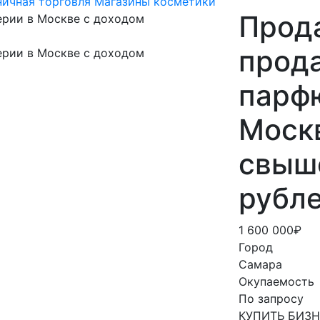
ничная торговля
Магазины косметики
Прод
прод
парф
Моск
свыше
рубле
1 600 000₽
Город
Самара
Окупаемость
По запросу
КУПИТЬ БИЗ