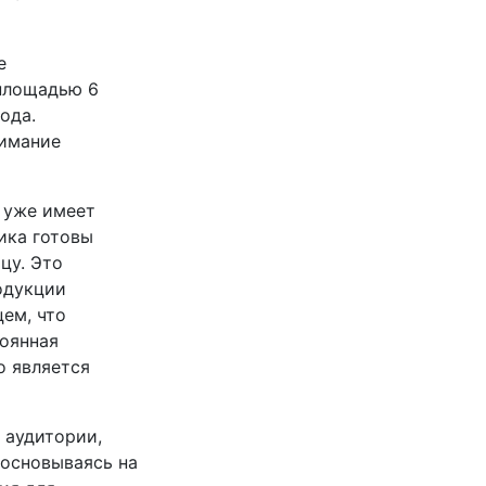
е
площадью 6
ода.
нимание
с уже имеет
ика готовы
цу. Это
одукции
ем, что
тоянная
о является
 аудитории,
 основываясь на