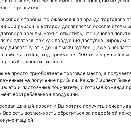
елать вывод, что бизнес имеет все необходимые услов
ешного развития.
нансовой стороны, то ежемесячная аренда торгового 
33 000 рублей, к которой добавляется обеспечительн
договора аренды. Важно отметить, что ценовая полити
ля покупателя, так как продукция доступна широким 
му диапазону от 7 до 14 тысяч рублей. Даже в неблаг
словия чистый доход превышает 100 тысяч рублей в ме
о рентабельности бизнеса.
вы не просто приобретаете торговое место, а получае
тлаженный на получение прибыли. Каждый аспект бизне
ца: это и постоянные покупатели, и готовая команда п
мент востребованной продукции.
ресовал данный проект и Вы хотите получить исчерпы
у Вас есть возможность обратиться за подробной конс
документацией.