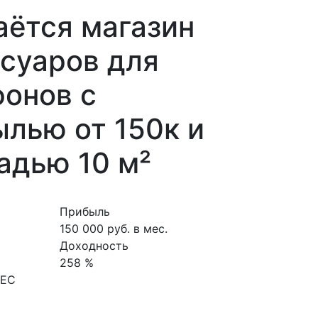
аётся магазин
суаров для
онов с
лью от 150к и
адью 10 м²
Прибыль
150 000 руб. в мес.
Доходность
258 %
НЕС