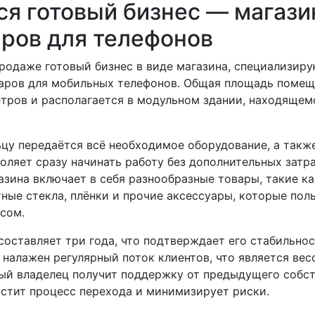
ся готовый бизнес — магази
аров для телефонов
продаже готовый бизнес в виде магазина, специализир
аров для мобильных телефонов. Общая площадь помещ
етров и располагается в модульном здании, находящем
ьцу передаётся всё необходимое оборудование, а такж
воляет сразу начинать работу без дополнительных затр
зина включает в себя разнообразные товары, такие ка
ные стекла, плёнки и прочие аксессуары, которые пол
сом.
составляет три года, что подтверждает его стабильнос
л налажен регулярный поток клиентов, что является в
вый владелец получит поддержку от предыдущего собст
остит процесс перехода и минимизирует риски.