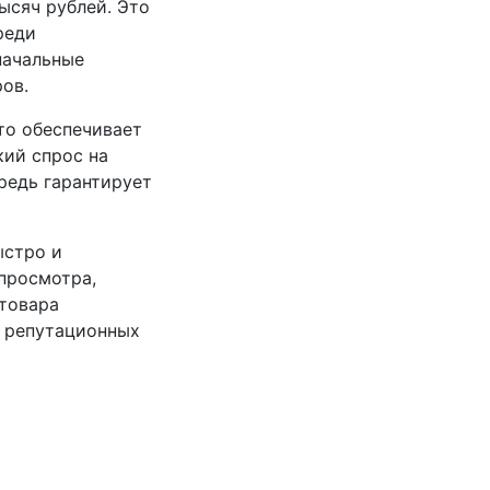
ысяч рублей. Это
реди
начальные
ов.
то обеспечивает
кий спрос на
редь гарантирует
ыстро и
просмотра,
 товара
е репутационных