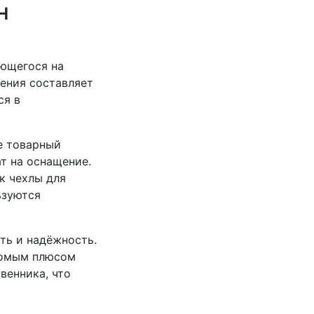
н
ующегося на
ения составляет
ся в
е товарный
ат на оснащение.
к чехлы для
ьзуются
ть и надёжность.
есомым плюсом
венника, что