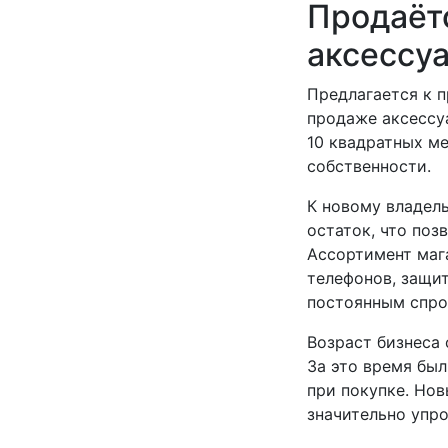
Продаёт
аксессу
Предлагается к 
продаже аксессу
10 квадратных м
собственности.
К новому владел
остаток, что поз
Ассортимент мага
телефонов, защит
постоянным спро
Возраст бизнеса 
За это время бы
при покупке. Но
значительно упр