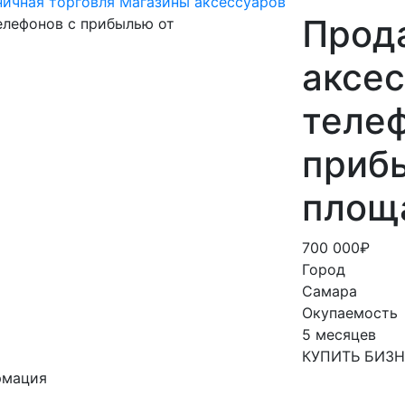
ничная торговля
Магазины аксессуаров
Прод
аксес
телеф
прибы
площ
700 000₽
Город
Самара
Окупаемость
5 месяцев
КУПИТЬ БИЗ
рмация