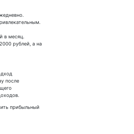
жедневно.
ривлекательным.
й в месяц.
000 рублей, а на
одход
зу после
ющего
доходов.
чить прибыльный