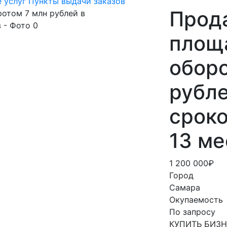
 услуг
Пункты выдачи заказов
Прод
площ
оборо
рубле
срок
13 м
1 200 000₽
Город
Самара
Окупаемость
По запросу
КУПИТЬ БИЗ