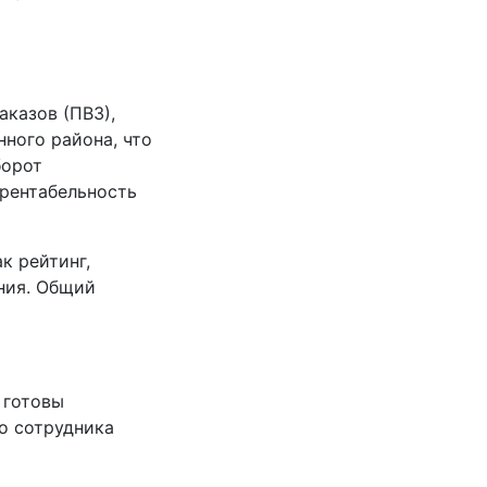
аказов (ПВЗ),
ного района, что
борот
 рентабельность
к рейтинг,
ния. Общий
 готовы
о сотрудника