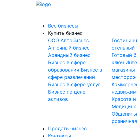
Все бизнесы
Купить бизнес
OOO
Автобизнес
Гостинич
Аптечный бизнес
отельный 
Арендный бизнес
Готовый б
Бизнес в сфере
ключ
Инте
образования
Бизнес в
магазины
сфере развлечений
месторож
Бизнес в сфере услуг
Коммерче
Бизнес по цене
недвижим
активов
Красота и
Медицинс
Общепит
розничная
Продать бизнес
Контакты