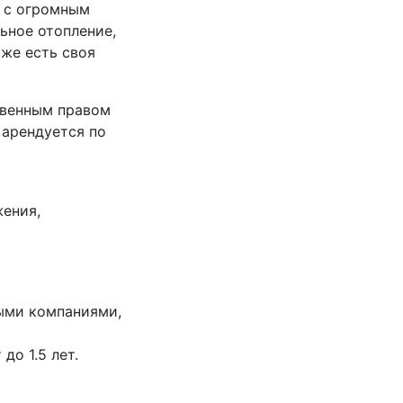
и с огромным
ьное отопление,
 же есть своя
твенным правом
 арендуется по
жения,
ыми компаниями,
до 1.5 лет.