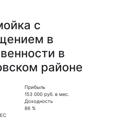
мойка с
щением в
венности в
овском районе
Прибыль
153 000 руб. в мес.
Доходность
86 %
НЕС