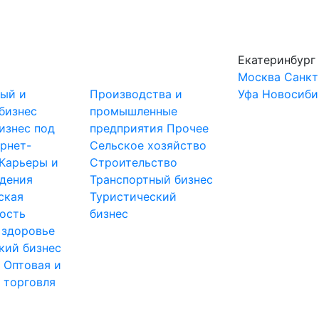
Екатеринбург
Москва
Санкт
ный и
Производства и
Уфа
Новосиби
бизнес
промышленные
изнес под
предприятия
Прочее
рнет-
Сельское хозяйство
Карьеры и
Строительство
дения
Транспортный бизнес
ская
Туристический
ость
бизнес
 здоровье
кий бизнес
ы
Оптовая и
 торговля