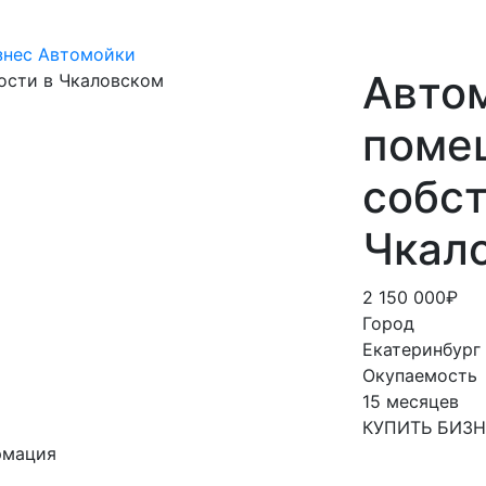
знес
Автомойки
Авто
поме
собст
Чкал
2 150 000₽
Город
Екатеринбург
Окупаемость
15 месяцев
КУПИТЬ БИЗ
рмация