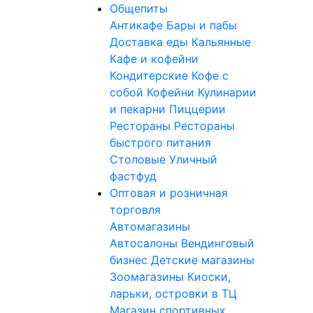
Общепиты
Антикафе
Бары и пабы
Доставка еды
Кальянные
Кафе и кофейни
Кондитерские
Кофе с
собой
Кофейни
Кулинарии
и пекарни
Пиццерии
Рестораны
Рестораны
быстрого питания
Столовые
Уличный
фастфуд
Оптовая и розничная
торговля
Автомагазины
Автосалоны
Вендинговый
бизнес
Детские магазины
Зоомагазины
Киоски,
ларьки, островки в ТЦ
Магазин спортивных