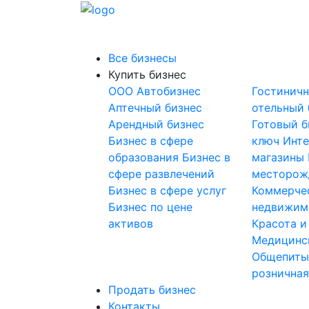
Все бизнесы
Купить бизнес
OOO
Автобизнес
Гостинич
Аптечный бизнес
отельный 
Арендный бизнес
Готовый б
Бизнес в сфере
ключ
Инте
образования
Бизнес в
магазины
сфере развлечений
месторож
Бизнес в сфере услуг
Коммерче
Бизнес по цене
недвижим
активов
Красота и
Медицинс
Общепит
розничная
Продать бизнес
Контакты