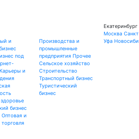
Екатеринбург
Москва
Санкт
ный и
Производства и
Уфа
Новосиби
бизнес
промышленные
изнес под
предприятия
Прочее
рнет-
Сельское хозяйство
Карьеры и
Строительство
дения
Транспортный бизнес
ская
Туристический
ость
бизнес
 здоровье
кий бизнес
ы
Оптовая и
 торговля