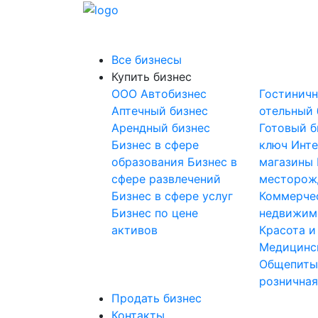
Все бизнесы
Купить бизнес
OOO
Автобизнес
Гостинич
Аптечный бизнес
отельный 
Арендный бизнес
Готовый б
Бизнес в сфере
ключ
Инте
образования
Бизнес в
магазины
сфере развлечений
месторож
Бизнес в сфере услуг
Коммерче
Бизнес по цене
недвижим
активов
Красота и
Медицинс
Общепит
розничная
Продать бизнес
Контакты