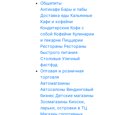
Общепиты
Антикафе
Бары и пабы
Доставка еды
Кальянные
Кафе и кофейни
Кондитерские
Кофе с
собой
Кофейни
Кулинарии
и пекарни
Пиццерии
Рестораны
Рестораны
быстрого питания
Столовые
Уличный
фастфуд
Оптовая и розничная
торговля
Автомагазины
Автосалоны
Вендинговый
бизнес
Детские магазины
Зоомагазины
Киоски,
ларьки, островки в ТЦ
Магазин спортивных