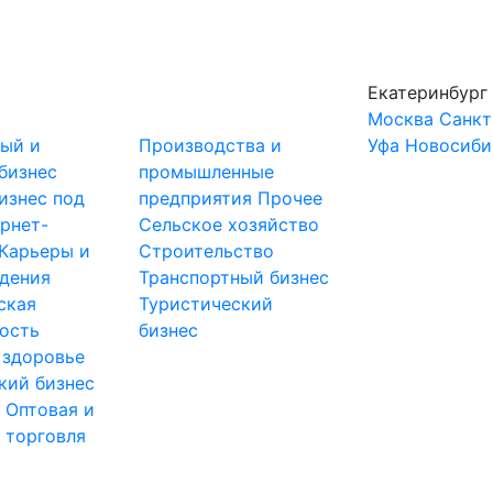
Екатеринбург
Москва
Санкт
ный и
Производства и
Уфа
Новосиби
бизнес
промышленные
изнес под
предприятия
Прочее
рнет-
Сельское хозяйство
Карьеры и
Строительство
дения
Транспортный бизнес
ская
Туристический
ость
бизнес
 здоровье
кий бизнес
ы
Оптовая и
 торговля