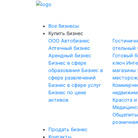
Все бизнесы
Купить бизнес
OOO
Автобизнес
Гостинич
Аптечный бизнес
отельный 
Арендный бизнес
Готовый б
Бизнес в сфере
ключ
Инте
образования
Бизнес в
магазины
сфере развлечений
месторож
Бизнес в сфере услуг
Коммерче
Бизнес по цене
недвижим
активов
Красота и
Медицинс
Общепит
розничная
Продать бизнес
Контакты