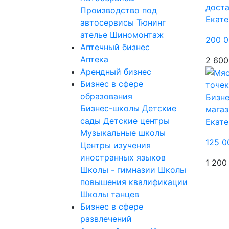
дост
Производство под
Екате
автосервисы
Тюнинг
ателье
Шиномонтаж
200 0
Аптечный бизнес
Аптека
2 600
Арендный бизнес
Бизнес в сфере
образования
Бизне
Бизнес-школы
Детские
магаз
сады
Детские центры
Екате
Музыкальные школы
125 0
Центры изучения
иностранных языков
1 200
Школы - гимназии
Школы
повышения квалификации
Школы танцев
Бизнес в сфере
развлечений