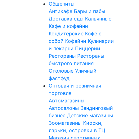
Общепиты
Антикафе
Бары и пабы
Доставка еды
Кальянные
Кафе и кофейни
Кондитерские
Кофе с
собой
Кофейни
Кулинарии
и пекарни
Пиццерии
Рестораны
Рестораны
быстрого питания
Столовые
Уличный
фастфуд
Оптовая и розничная
торговля
Автомагазины
Автосалоны
Вендинговый
бизнес
Детские магазины
Зоомагазины
Киоски,
ларьки, островки в ТЦ
Магазин спортивных