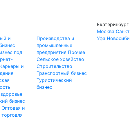
Екатеринбург
Москва
Санкт
ный и
Производства и
Уфа
Новосиби
бизнес
промышленные
изнес под
предприятия
Прочее
рнет-
Сельское хозяйство
Карьеры и
Строительство
дения
Транспортный бизнес
ская
Туристический
ость
бизнес
 здоровье
кий бизнес
ы
Оптовая и
 торговля