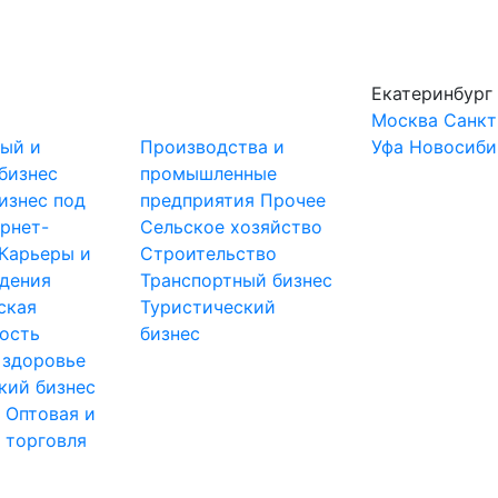
Екатеринбург
Москва
Санкт
ный и
Производства и
Уфа
Новосиби
бизнес
промышленные
изнес под
предприятия
Прочее
рнет-
Сельское хозяйство
Карьеры и
Строительство
дения
Транспортный бизнес
ская
Туристический
ость
бизнес
 здоровье
кий бизнес
ы
Оптовая и
 торговля