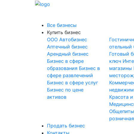
Все бизнесы
Купить бизнес
OOO
Автобизнес
Гостинич
Аптечный бизнес
отельный 
Арендный бизнес
Готовый б
Бизнес в сфере
ключ
Инте
образования
Бизнес в
магазины
сфере развлечений
месторож
Бизнес в сфере услуг
Коммерче
Бизнес по цене
недвижим
активов
Красота и
Медицинс
Общепит
розничная
Продать бизнес
Контакты