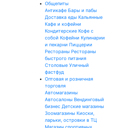
Общепиты
Антикафе
Бары и пабы
Доставка еды
Кальянные
Кафе и кофейни
Кондитерские
Кофе с
собой
Кофейни
Кулинарии
и пекарни
Пиццерии
Рестораны
Рестораны
быстрого питания
Столовые
Уличный
фастфуд
Оптовая и розничная
торговля
Автомагазины
Автосалоны
Вендинговый
бизнес
Детские магазины
Зоомагазины
Киоски,
ларьки, островки в ТЦ
Магазин спортивных