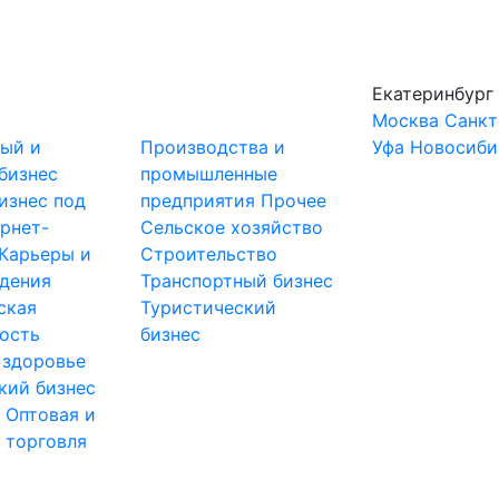
Екатеринбург
Москва
Санкт
ный и
Производства и
Уфа
Новосиби
бизнес
промышленные
изнес под
предприятия
Прочее
рнет-
Сельское хозяйство
Карьеры и
Строительство
дения
Транспортный бизнес
ская
Туристический
ость
бизнес
 здоровье
кий бизнес
ы
Оптовая и
 торговля