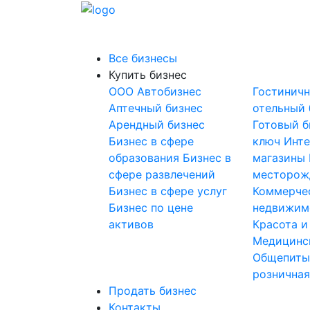
Все бизнесы
Купить бизнес
OOO
Автобизнес
Гостинич
Аптечный бизнес
отельный 
Арендный бизнес
Готовый б
Бизнес в сфере
ключ
Инте
образования
Бизнес в
магазины
сфере развлечений
месторож
Бизнес в сфере услуг
Коммерче
Бизнес по цене
недвижим
активов
Красота и
Медицинс
Общепит
розничная
Продать бизнес
Контакты