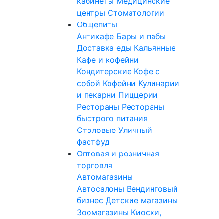
кабинеты
Медицинские
центры
Стоматологии
Общепиты
Антикафе
Бары и пабы
Доставка еды
Кальянные
Кафе и кофейни
Кондитерские
Кофе с
собой
Кофейни
Кулинарии
и пекарни
Пиццерии
Рестораны
Рестораны
быстрого питания
Столовые
Уличный
фастфуд
Оптовая и розничная
торговля
Автомагазины
Автосалоны
Вендинговый
бизнес
Детские магазины
Зоомагазины
Киоски,