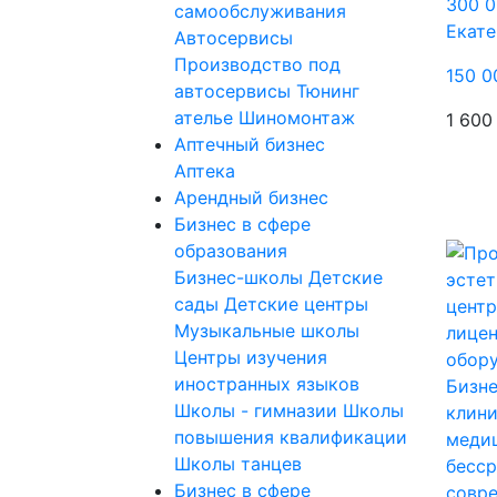
300 0
самообслуживания
Екате
Автосервисы
Производство под
150 0
автосервисы
Тюнинг
ателье
Шиномонтаж
1 600
Аптечный бизнес
Аптека
Арендный бизнес
Бизнес в сфере
образования
Бизнес-школы
Детские
сады
Детские центры
Музыкальные школы
Центры изучения
иностранных языков
Бизне
Школы - гимназии
Школы
клини
повышения квалификации
медиц
Школы танцев
бесср
Бизнес в сфере
совр