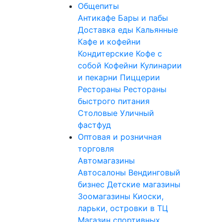
Общепиты
Антикафе
Бары и пабы
Доставка еды
Кальянные
Кафе и кофейни
Кондитерские
Кофе с
собой
Кофейни
Кулинарии
и пекарни
Пиццерии
Рестораны
Рестораны
быстрого питания
Столовые
Уличный
фастфуд
Оптовая и розничная
торговля
Автомагазины
Автосалоны
Вендинговый
бизнес
Детские магазины
Зоомагазины
Киоски,
ларьки, островки в ТЦ
Магазин спортивных