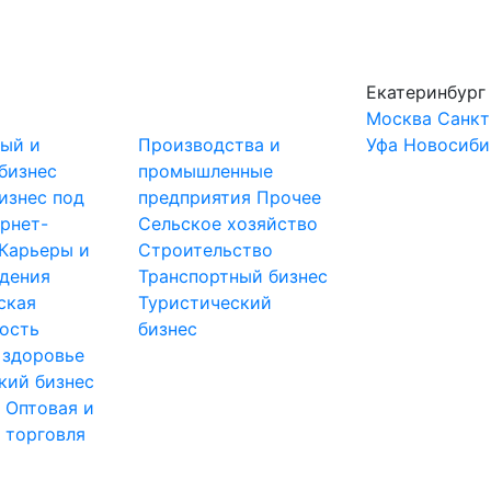
Екатеринбург
Москва
Санкт
ный и
Производства и
Уфа
Новосиби
бизнес
промышленные
изнес под
предприятия
Прочее
рнет-
Сельское хозяйство
Карьеры и
Строительство
дения
Транспортный бизнес
ская
Туристический
ость
бизнес
 здоровье
кий бизнес
ы
Оптовая и
 торговля