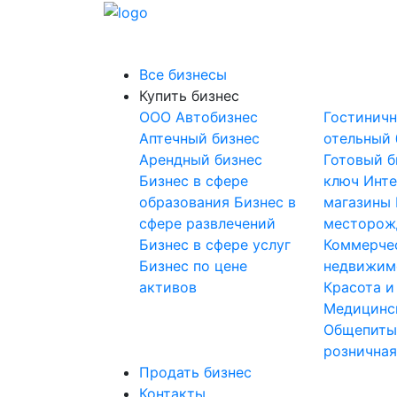
Все бизнесы
Купить бизнес
OOO
Автобизнес
Гостинич
Аптечный бизнес
отельный 
Арендный бизнес
Готовый б
Бизнес в сфере
ключ
Инте
образования
Бизнес в
магазины
сфере развлечений
месторож
Бизнес в сфере услуг
Коммерче
Бизнес по цене
недвижим
активов
Красота и
Медицинс
Общепит
розничная
Продать бизнес
Контакты