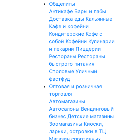
Общепиты
Антикафе
Бары и пабы
Доставка еды
Кальянные
Кафе и кофейни
Кондитерские
Кофе с
собой
Кофейни
Кулинарии
и пекарни
Пиццерии
Рестораны
Рестораны
быстрого питания
Столовые
Уличный
фастфуд
Оптовая и розничная
торговля
Автомагазины
Автосалоны
Вендинговый
бизнес
Детские магазины
Зоомагазины
Киоски,
ларьки, островки в ТЦ
Магазин спортивных