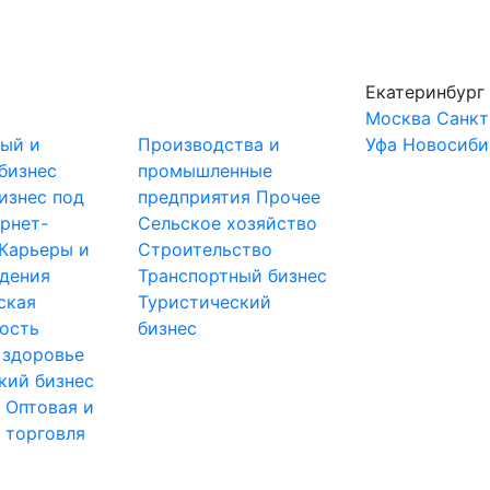
Екатеринбург
Москва
Санкт
ный и
Производства и
Уфа
Новосиби
бизнес
промышленные
изнес под
предприятия
Прочее
рнет-
Сельское хозяйство
Карьеры и
Строительство
дения
Транспортный бизнес
ская
Туристический
ость
бизнес
 здоровье
кий бизнес
ы
Оптовая и
 торговля