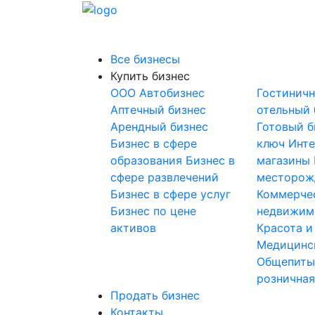
Все бизнесы
Купить бизнес
OOO
Автобизнес
Гостинич
Аптечный бизнес
отельный 
Арендный бизнес
Готовый б
Бизнес в сфере
ключ
Инте
образования
Бизнес в
магазины
сфере развлечений
месторож
Бизнес в сфере услуг
Коммерче
Бизнес по цене
недвижим
активов
Красота и
Медицинс
Общепит
розничная
Продать бизнес
Контакты