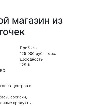
й магазин из
точек
Прибыль
125 000 руб. в мес.
Доходность
125 %
НЕС
рговых центров в
басы, сосиски,
лочные продукты,