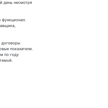
ый день несмотря
й функционал.
тавщика,
е договоры
овые показатели.
ем по году
темой.