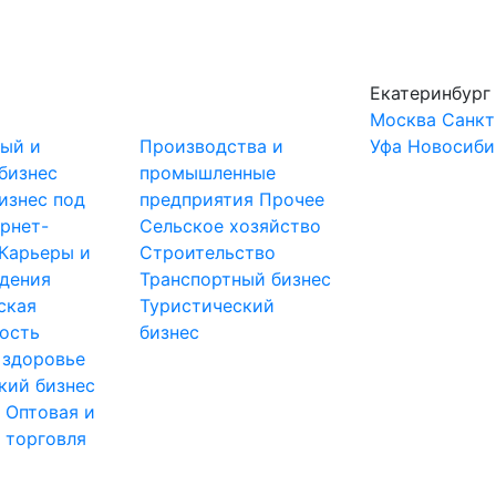
Екатеринбург
Москва
Санкт
ный и
Производства и
Уфа
Новосиби
бизнес
промышленные
изнес под
предприятия
Прочее
рнет-
Сельское хозяйство
Карьеры и
Строительство
дения
Транспортный бизнес
ская
Туристический
ость
бизнес
 здоровье
кий бизнес
ы
Оптовая и
 торговля