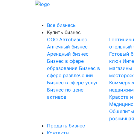
Все бизнесы
Купить бизнес
OOO
Автобизнес
Гостинич
Аптечный бизнес
отельный 
Арендный бизнес
Готовый б
Бизнес в сфере
ключ
Инте
образования
Бизнес в
магазины
сфере развлечений
месторож
Бизнес в сфере услуг
Коммерче
Бизнес по цене
недвижим
активов
Красота и
Медицинс
Общепит
розничная
Продать бизнес
Контакты