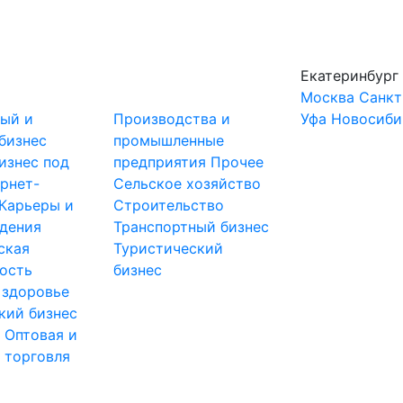
Екатеринбург
Москва
Санкт
ный и
Производства и
Уфа
Новосиби
бизнес
промышленные
изнес под
предприятия
Прочее
рнет-
Сельское хозяйство
Карьеры и
Строительство
дения
Транспортный бизнес
ская
Туристический
ость
бизнес
 здоровье
кий бизнес
ы
Оптовая и
 торговля