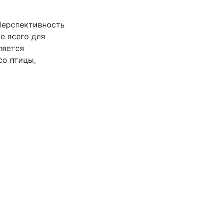
Перспективность
е всего для
ляется
со птицы,