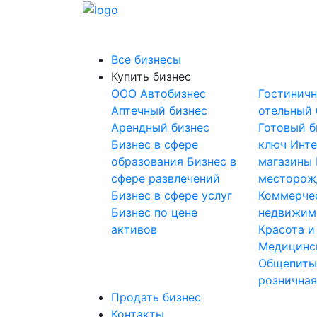
Все бизнесы
Купить бизнес
OOO
Автобизнес
Гостинич
Аптечный бизнес
отельный 
Арендный бизнес
Готовый б
Бизнес в сфере
ключ
Инте
образования
Бизнес в
магазины
сфере развлечений
месторож
Бизнес в сфере услуг
Коммерче
Бизнес по цене
недвижим
активов
Красота и
Медицинс
Общепит
розничная
Продать бизнес
Контакты