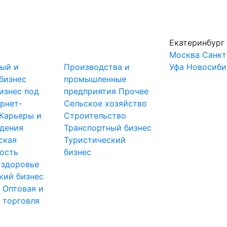
Екатеринбург
Москва
Санкт
ный и
Производства и
Уфа
Новосиби
бизнес
промышленные
изнес под
предприятия
Прочее
рнет-
Сельское хозяйство
Карьеры и
Строительство
дения
Транспортный бизнес
ская
Туристический
ость
бизнес
 здоровье
кий бизнес
ы
Оптовая и
 торговля