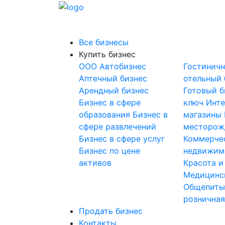
Все бизнесы
Купить бизнес
OOO
Автобизнес
Гостинич
Аптечный бизнес
отельный 
Арендный бизнес
Готовый б
Бизнес в сфере
ключ
Инте
образования
Бизнес в
магазины
сфере развлечений
месторож
Бизнес в сфере услуг
Коммерче
Бизнес по цене
недвижим
активов
Красота и
Медицинс
Общепит
розничная
Продать бизнес
Контакты