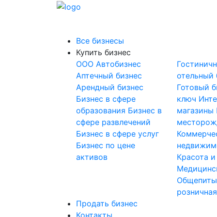
Все бизнесы
Купить бизнес
OOO
Автобизнес
Гостинич
Аптечный бизнес
отельный 
Арендный бизнес
Готовый б
Бизнес в сфере
ключ
Инте
образования
Бизнес в
магазины
сфере развлечений
месторож
Бизнес в сфере услуг
Коммерче
Бизнес по цене
недвижим
активов
Красота и
Медицинс
Общепит
розничная
Продать бизнес
Контакты