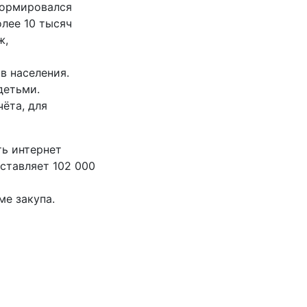
сформировался
лее 10 тысяч
ж,
в населения.
детьми.
ёта, для
ть интернет
оставляет 102 000
ме закупа.