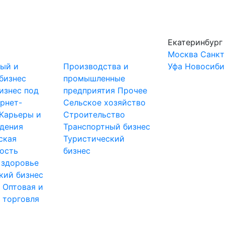
Екатеринбург
Москва
Санкт
ный и
Производства и
Уфа
Новосиби
бизнес
промышленные
изнес под
предприятия
Прочее
рнет-
Сельское хозяйство
Карьеры и
Строительство
дения
Транспортный бизнес
ская
Туристический
ость
бизнес
 здоровье
кий бизнес
ы
Оптовая и
 торговля