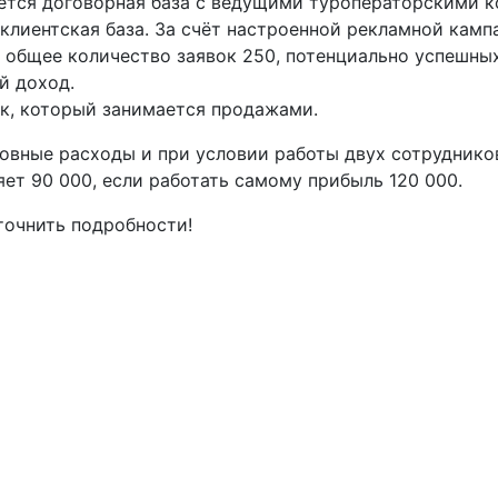
ется договорная база с ведущими туроператорскими 
клиентская база. За счёт настроенной рекламной камп
 общее количество заявок 250, потенциально успешных
й доход.
ик, который занимается продажами.
новные расходы и при условии работы двух сотруднико
ет 90 000, если работать самому прибыль 120 000.
точнить подробности!