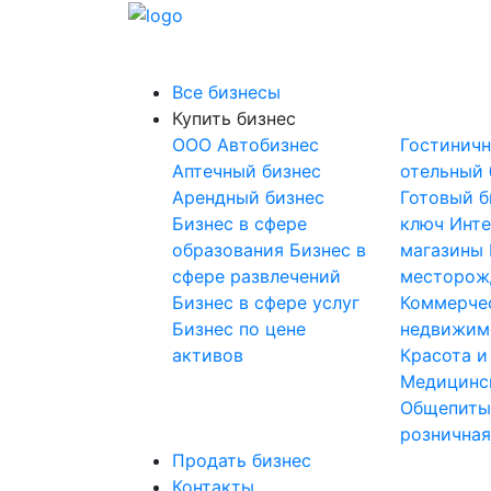
Все бизнесы
Купить бизнес
OOO
Автобизнес
Гостинич
Аптечный бизнес
отельный 
Арендный бизнес
Готовый б
Бизнес в сфере
ключ
Инте
образования
Бизнес в
магазины
сфере развлечений
месторож
Бизнес в сфере услуг
Коммерче
Бизнес по цене
недвижим
активов
Красота и
Медицинс
Общепит
розничная
Продать бизнес
Контакты