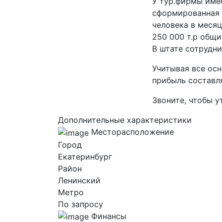
У тур.фирмы име
сформированная 
человека в месяц
250 000 т.р общи
В штате сотрудн
Учитывая все ос
прибыль составля
Звоните, чтобы у
Дополнительные характеристики
Месторасположение
Город
Екатеринбург
Район
Ленинский
Метро
По запросу
Финансы