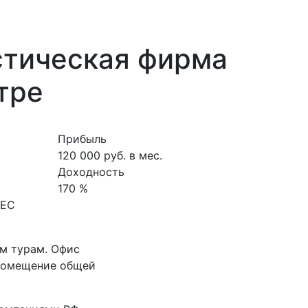
стическая фирма
тре
Прибыль
120 000 руб. в мес.
Доходность
170 %
НЕС
м турам. Офис
 помещение общей