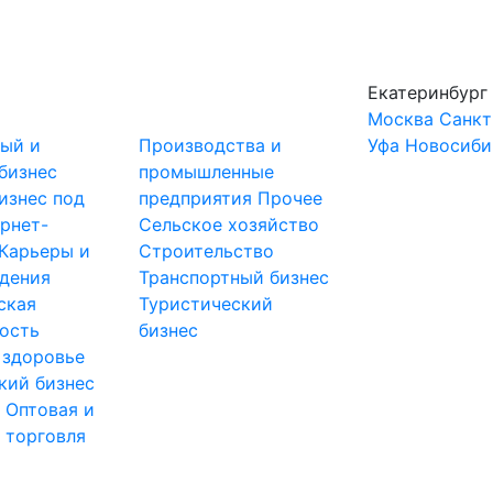
Екатеринбург
Москва
Санкт
ный и
Производства и
Уфа
Новосиби
бизнес
промышленные
изнес под
предприятия
Прочее
рнет-
Сельское хозяйство
Карьеры и
Строительство
дения
Транспортный бизнес
ская
Туристический
ость
бизнес
 здоровье
кий бизнес
ы
Оптовая и
 торговля