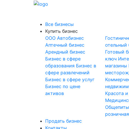
Все бизнесы
Купить бизнес
OOO
Автобизнес
Гостинич
Аптечный бизнес
отельный 
Арендный бизнес
Готовый б
Бизнес в сфере
ключ
Инте
образования
Бизнес в
магазины
сфере развлечений
месторож
Бизнес в сфере услуг
Коммерче
Бизнес по цене
недвижим
активов
Красота и
Медицинс
Общепит
розничная
Продать бизнес
Контакты