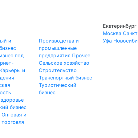
Екатеринбург
Москва
Санкт
ный и
Производства и
Уфа
Новосиби
бизнес
промышленные
изнес под
предприятия
Прочее
рнет-
Сельское хозяйство
Карьеры и
Строительство
дения
Транспортный бизнес
ская
Туристический
ость
бизнес
 здоровье
кий бизнес
ы
Оптовая и
 торговля