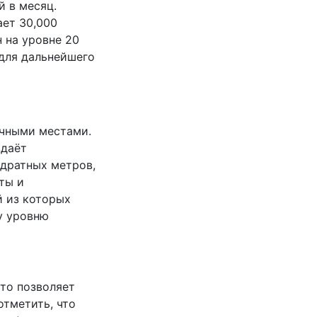
й в месяц.
ает 30,000
 на уровне 20
 для дальнейшего
очными местами.
здаёт
адратных метров,
ты и
й из которых
у уровню
что позволяет
отметить, что