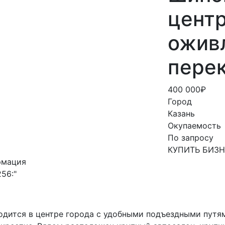
центр
ожив
пере
400 000₽
Город
Казань
Окупаемость
По запросу
КУПИТЬ БИЗ
рмация
256:"
дится в центре города с удобными подъездными путям