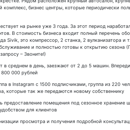
крестке. Рядом расположен крупный автосалон, круп
й комплекс, бизнес центры, которые периодически пол
твует на рынке уже 3 года. За этот период наработал
нтов. В стоимость бизнеса входит полный перечень об
а Sivik, это компрессор, 2 станка, 2 вулканизатора и т
бслуживание и полностью готовы к открытию сезона (
запросу – Звоните!)
 в среднем в день, заезжают от 2 до 5 машин. Впереди
 800 000 рублей
ппа в Instagram с 1500 подписчиками, группа из 220 чел
ра, которые так же передаются новому собственнику
ь предоставление помещения под сезонное хранение ши
удобством для клиентов
анизации просмотра и получения подробной консультац