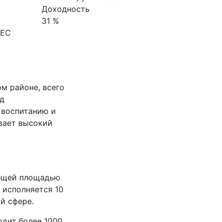
Доходность
31 %
НЕС
м районе, всего
ад
 воспитанию и
вает высокий
общей площадью
 исполняется 10
й сфере.
одит более 1000