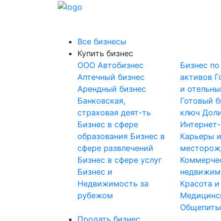
Все бизнесы
Купить бизнес
OOO
Автобизнес
Бизнес по
Аптечный бизнес
активов
Г
Арендный бизнес
и отельны
Банковская,
Готовый б
страховая деят-ть
ключ
Доли
Бизнес в сфере
Интернет
образования
Бизнес в
Карьеры 
сфере развлечений
месторож
Бизнес в сфере услуг
Коммерче
Бизнес и
недвижим
Недвижимость за
Красота и
рубежом
Медицинс
Общепит
Продать бизнес