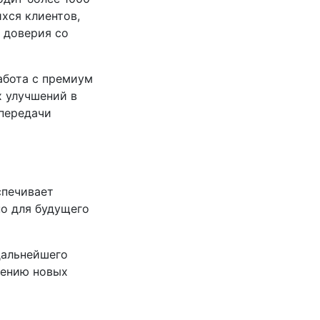
хся клиентов,
 доверия со
абота с премиум
х улучшений в
 передачи
спечивает
но для будущего
дальнейшего
чению новых