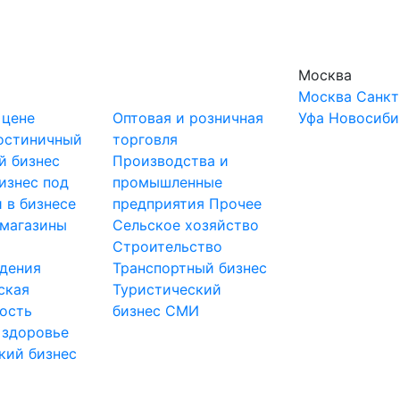
Москва
Москва
Санкт
 цене
Оптовая и розничная
Уфа
Новосиби
остиничный
торговля
й бизнес
Производства и
изнес под
промышленные
 в бизнесе
предприятия
Прочее
-магазины
Сельское хозяйство
и
Строительство
дения
Транспортный бизнес
ская
Туристический
ость
бизнес
СМИ
 здоровье
кий бизнес
ы