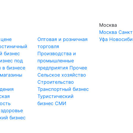
Москва
Москва
Санкт
 цене
Оптовая и розничная
Уфа
Новосиби
остиничный
торговля
й бизнес
Производства и
изнес под
промышленные
 в бизнесе
предприятия
Прочее
-магазины
Сельское хозяйство
и
Строительство
дения
Транспортный бизнес
ская
Туристический
ость
бизнес
СМИ
 здоровье
кий бизнес
ы