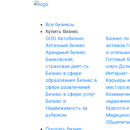
Все бизнесы
Купить бизнес
OOO
Автобизнес
Бизнес по
Аптечный бизнес
активов
Г
Арендный бизнес
и отельны
Банковская,
Готовый б
страховая деят-ть
ключ
Доли
Бизнес в сфере
Интернет
образования
Бизнес в
Карьеры 
сфере развлечений
месторож
Бизнес в сфере услуг
Коммерче
Бизнес и
недвижим
Недвижимость за
Красота и
рубежом
Медицинс
Общепит
Продать бизнес