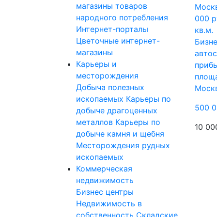
магазины товаров
народного потребления
Интернет-порталы
Цветочные интернет-
Бизне
магазины
автос
Карьеры и
прибы
месторождения
площа
Добыча полезных
Моск
ископаемых
Карьеры по
500 0
добыче драгоценных
металлов
Карьеры по
10 00
добыче камня и щебня
Месторождения рудных
ископаемых
Коммерческая
недвижимость
Бизнес центры
Недвижимость в
собственность
Складские