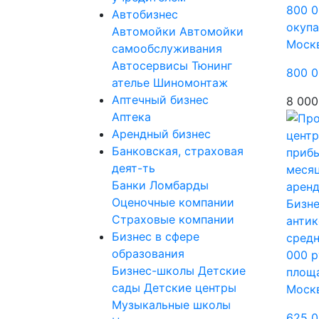
800 0
Автобизнес
окупа
Автомойки
Автомойки
Моск
самообслуживания
Автосервисы
Тюнинг
800 0
ателье
Шиномонтаж
Аптечный бизнес
8 000
Аптека
Арендный бизнес
Банковская, страховая
деят-ть
Банки
Ломбарды
Оценочные компании
Бизне
Страховые компании
антик
Бизнес в сфере
сред
образования
000 р
Бизнес-школы
Детские
площа
сады
Детские центры
Моск
Музыкальные школы
625 0