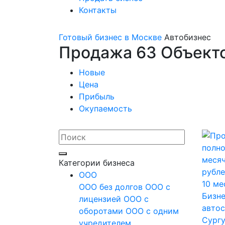
Контакты
Готовый бизнес в Москве
Автобизнес
Продажа 63 Объекто
Новые
Цена
Прибыль
Окупаемость
Категории бизнеса
OOO
ООО без долгов
ООО с
Бизне
лицензией
ООО с
автос
оборотами
ООО с одним
Сургу
учредителем