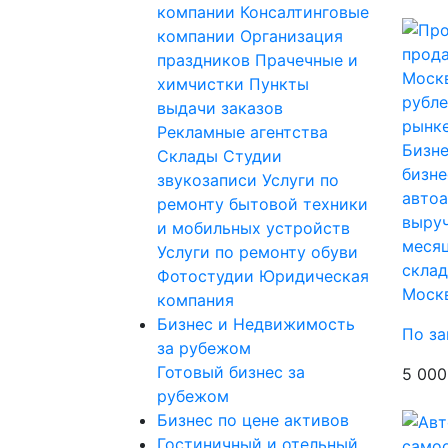
компании
Консалтинговые
компании
Организация
праздников
Прачечные и
химчистки
Пункты
выдачи заказов
Рекламные агентства
Бизне
Склады
Студии
бизне
звукозаписи
Услуги по
автоа
ремонту бытовой техники
выруч
и мобильных устройств
месяц
Услуги по ремонту обуви
склад
Фотостудии
Юридическая
Моск
компания
Бизнес и Недвижимость
По за
за рубежом
Готовый бизнес за
5 000
рубежом
Бизнес по цене активов
Гостиничный и отельный