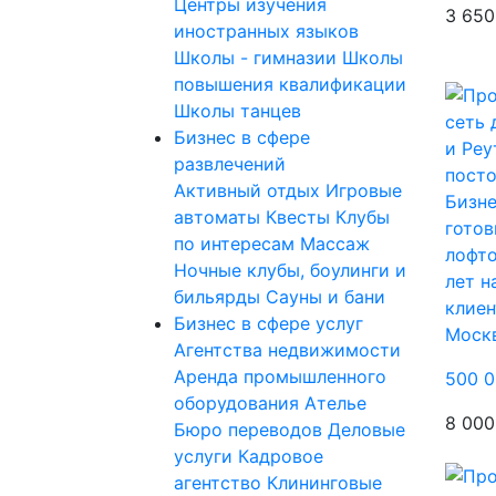
Центры изучения
3 650
иностранных языков
Школы - гимназии
Школы
повышения квалификации
Школы танцев
Бизнес в сфере
развлечений
Активный отдых
Игровые
Бизне
автоматы
Квесты
Клубы
готов
по интересам
Массаж
лофто
Ночные клубы, боулинги и
лет н
бильярды
Сауны и бани
клие
Бизнес в сфере услуг
Моск
Агентства недвижимости
Аренда промышленного
500 0
оборудования
Ателье
8 000
Бюро переводов
Деловые
услуги
Кадровое
агентство
Клининговые