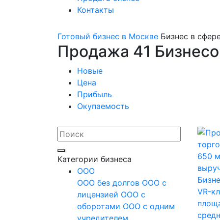
Контакты
Готовый бизнес в Москве
Бизнес в сфер
Продажа 41 Бизнесо
Новые
Цена
Прибыль
Окупаемость
Категории бизнеса
OOO
Бизне
ООО без долгов
ООО с
VR-кл
лицензией
ООО с
площ
оборотами
ООО с одним
средн
учредителем