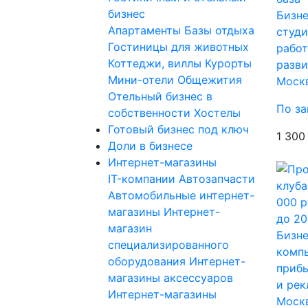
бизнес
Бизне
Апартаменты
Базы отдыха
студи
Гостиницы для животных
работ
Коттеджи, виллы
Курорты
разви
Мини-отели
Общежития
Моск
Отельный бизнес в
По за
собственности
Хостелы
Готовый бизнес под ключ
1 300
Доли в бизнесе
Интернет-магазины
IT-компании
Автозапчасти
Автомобильные интернет-
магазины
Интернет-
магазин
Бизне
специализированного
компь
оборудования
Интернет-
прибы
магазины аксессуаров
и рек
Интернет-магазины
Моск