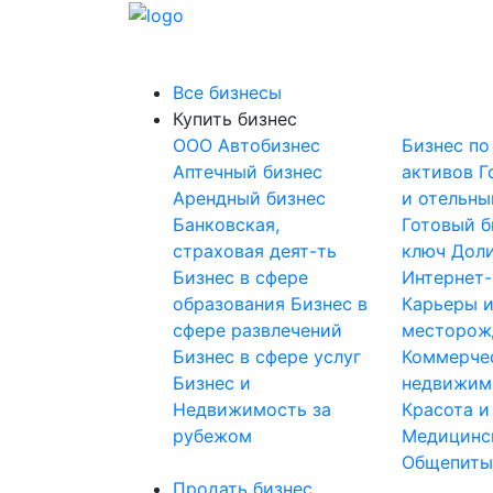
Все бизнесы
Купить бизнес
OOO
Автобизнес
Бизнес по
Аптечный бизнес
активов
Г
Арендный бизнес
и отельны
Банковская,
Готовый б
страховая деят-ть
ключ
Доли
Бизнес в сфере
Интернет
образования
Бизнес в
Карьеры 
сфере развлечений
месторож
Бизнес в сфере услуг
Коммерче
Бизнес и
недвижим
Недвижимость за
Красота и
рубежом
Медицинс
Общепит
Продать бизнес