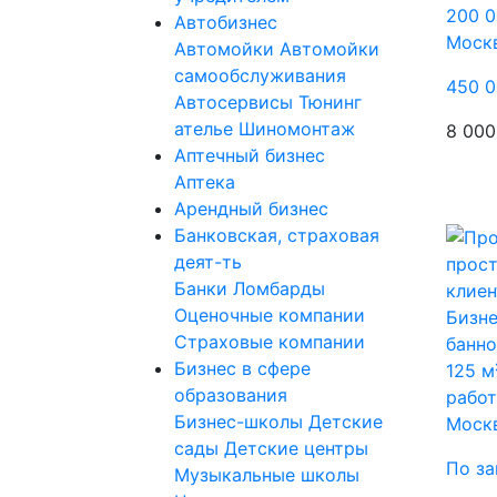
200 0
Автобизнес
Моск
Автомойки
Автомойки
самообслуживания
450 0
Автосервисы
Тюнинг
ателье
Шиномонтаж
8 000
Аптечный бизнес
Аптека
Арендный бизнес
Банковская, страховая
деят-ть
Банки
Ломбарды
Оценочные компании
Бизне
Страховые компании
банно
Бизнес в сфере
125 м
образования
рабо
Бизнес-школы
Детские
Моск
сады
Детские центры
По за
Музыкальные школы