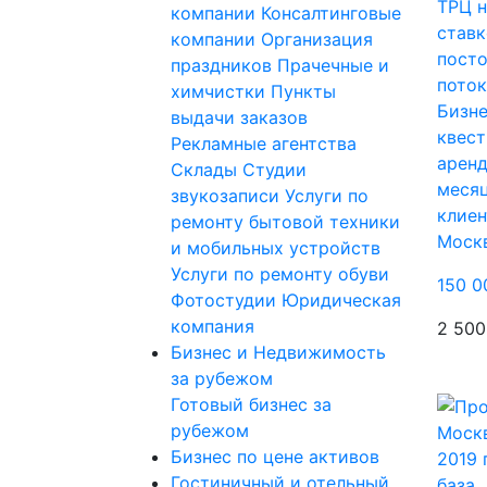
компании
Консалтинговые
компании
Организация
праздников
Прачечные и
химчистки
Пункты
Бизне
выдачи заказов
квест
Рекламные агентства
аренд
Склады
Студии
меся
звукозаписи
Услуги по
клие
ремонту бытовой техники
Моск
и мобильных устройств
Услуги по ремонту обуви
150 0
Фотостудии
Юридическая
компания
2 500
Бизнес и Недвижимость
за рубежом
Готовый бизнес за
рубежом
Бизнес по цене активов
Гостиничный и отельный