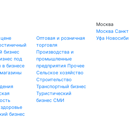
Москва
Москва
Санкт
 цене
Оптовая и розничная
Уфа
Новосиби
остиничный
торговля
й бизнес
Производства и
изнес под
промышленные
 в бизнесе
предприятия
Прочее
-магазины
Сельское хозяйство
и
Строительство
дения
Транспортный бизнес
ская
Туристический
ость
бизнес
СМИ
 здоровье
кий бизнес
ы