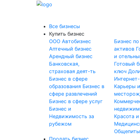
Все бизнесы
Купить бизнес
OOO
Автобизнес
Бизнес по
Аптечный бизнес
активов
Г
Арендный бизнес
и отельны
Банковская,
Готовый б
страховая деят-ть
ключ
Доли
Бизнес в сфере
Интернет
образования
Бизнес в
Карьеры 
сфере развлечений
месторож
Бизнес в сфере услуг
Коммерче
Бизнес и
недвижим
Недвижимость за
Красота и
рубежом
Медицинс
Общепит
Продать бизнес