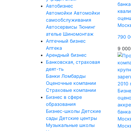
банка
Автобизнес
квал
Автомойки
Автомойки
оцен
самообслуживания
Моск
Автосервисы
Тюнинг
ателье
Шиномонтаж
790 0
Аптечный бизнес
Аптека
9 000
Арендный бизнес
Банковская, страховая
деят-ть
Банки
Ломбарды
Оценочные компании
Страховые компании
Бизне
Бизнес в сфере
оцено
образования
аккр
Бизнес-школы
Детские
банка
сады
Детские центры
Москв
Музыкальные школы
Моск