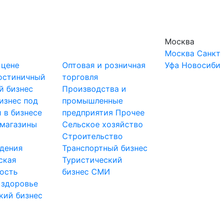
Москва
Москва
Санкт
 цене
Оптовая и розничная
Уфа
Новосиби
остиничный
торговля
й бизнес
Производства и
изнес под
промышленные
 в бизнесе
предприятия
Прочее
-магазины
Сельское хозяйство
и
Строительство
дения
Транспортный бизнес
ская
Туристический
ость
бизнес
СМИ
 здоровье
кий бизнес
ы