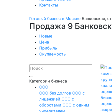
Контакты
Готовый бизнес в Москве
Банковская, с
Продажа 9 Банковск
Новые
Цена
Прибыль
Окупаемость
Категории бизнеса
OOO
ООО без долгов
ООО с
Бизне
лицензией
ООО с
оцено
оборотами
ООО с одним
аккре
учредителем