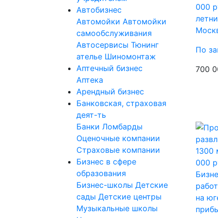
000 р
Автобизнес
летн
Автомойки
Автомойки
Моск
самообслуживания
Автосервисы
Тюнинг
По за
ателье
Шиномонтаж
Аптечный бизнес
700 0
Аптека
Арендный бизнес
Банковская, страховая
деят-ть
Банки
Ломбарды
Оценочные компании
Страховые компании
Бизнес в сфере
образования
Бизне
Бизнес-школы
Детские
рабо
сады
Детские центры
на юг
Музыкальные школы
прибы