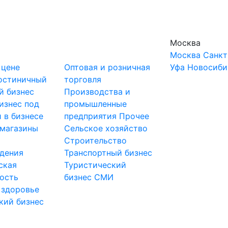
Москва
Москва
Санкт
 цене
Оптовая и розничная
Уфа
Новосиби
остиничный
торговля
й бизнес
Производства и
изнес под
промышленные
 в бизнесе
предприятия
Прочее
-магазины
Сельское хозяйство
и
Строительство
дения
Транспортный бизнес
ская
Туристический
ость
бизнес
СМИ
 здоровье
кий бизнес
ы