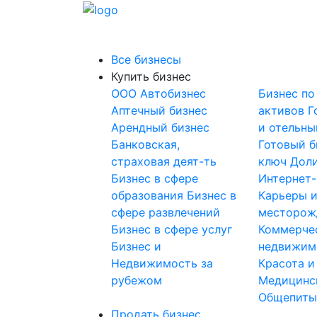
Все бизнесы
Купить бизнес
OOO
Автобизнес
Бизнес по
Аптечный бизнес
активов
Г
Арендный бизнес
и отельны
Банковская,
Готовый б
страховая деят-ть
ключ
Доли
Бизнес в сфере
Интернет
образования
Бизнес в
Карьеры 
сфере развлечений
месторож
Бизнес в сфере услуг
Коммерче
Бизнес и
недвижим
Недвижимость за
Красота и
рубежом
Медицинс
Общепит
Продать бизнес