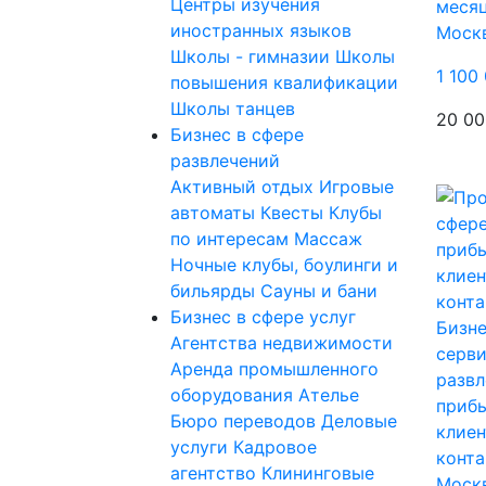
Центры изучения
меся
иностранных языков
Моск
Школы - гимназии
Школы
1 100
повышения квалификации
Школы танцев
20 00
Бизнес в сфере
развлечений
Активный отдых
Игровые
автоматы
Квесты
Клубы
по интересам
Массаж
Ночные клубы, боулинги и
бильярды
Сауны и бани
Бизнес в сфере услуг
Бизне
Агентства недвижимости
серви
Аренда промышленного
развл
оборудования
Ателье
прибы
Бюро переводов
Деловые
клиен
услуги
Кадровое
конта
агентство
Клининговые
Моск