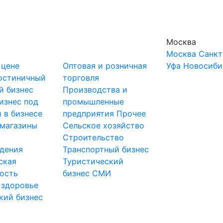
Москва
Москва
Санкт
 цене
Оптовая и розничная
Уфа
Новосиби
остиничный
торговля
й бизнес
Производства и
изнес под
промышленные
 в бизнесе
предприятия
Прочее
-магазины
Сельское хозяйство
и
Строительство
дения
Транспортный бизнес
ская
Туристический
ость
бизнес
СМИ
 здоровье
кий бизнес
ы