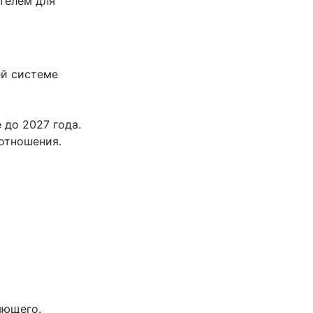
ателем для
ей системе
до 2027 года.
отношения.
.
яющего.