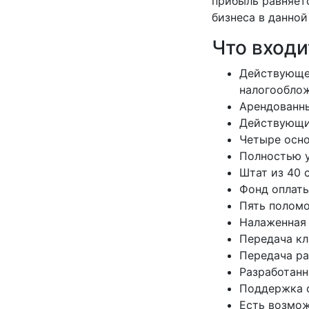
прибыль равняетс
бизнеса в данной
Что входи
Действующее
налогооблож
Арендованны
Действующие
Четыре осно
Полностью у
Штат из 40 
Фонд оплаты
Пять поломо
Налаженная 
Передача кл
Передача ра
Разработанн
Поддержка с
Есть возмож