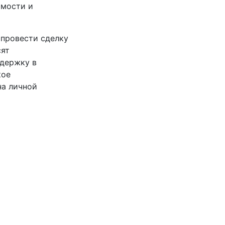
имости и
 провести сделку
сят
ддержку в
кое
на личной