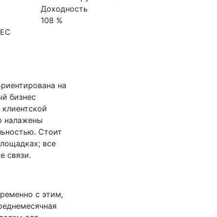
Доходность
108 %
НЕС
ориентирована на
ый бизнес
 клиентской
ю налажены
льностью. Стоит
площадках; все
е связи.
ременно с этим,
среднемесячная