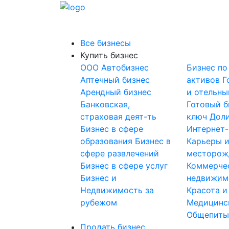
Все бизнесы
Купить бизнес
OOO
Автобизнес
Бизнес по
Аптечный бизнес
активов
Г
Арендный бизнес
и отельны
Банковская,
Готовый б
страховая деят-ть
ключ
Доли
Бизнес в сфере
Интернет
образования
Бизнес в
Карьеры 
сфере развлечений
месторож
Бизнес в сфере услуг
Коммерче
Бизнес и
недвижим
Недвижимость за
Красота и
рубежом
Медицинс
Общепит
Продать бизнес