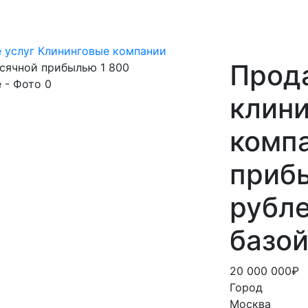
 услуг
Клининговые компании
Прод
клини
компа
приб
рубле
базой
20 000 000₽
Город
Москва