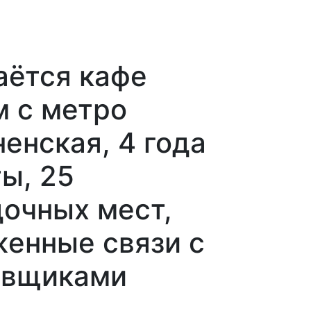
аётся кафе
м с метро
енская, 4 года
ы, 25
очных мест,
енные связи с
авщиками