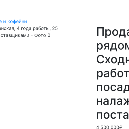
е и кофейни
Прод
рядо
Сходн
работ
посад
налаж
пост
4 500 000₽