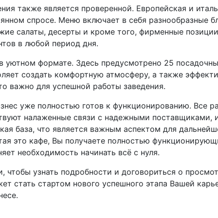
ния также является проверенной. Европейская и италь
янном спросе. Меню включает в себя разнообразные бл
ежие салаты, десерты и кроме того, фирменные позици
тов в любой период дня.
в уютном формате. Здесь предусмотрено 25 посадочны
оляет создать комфортную атмосферу, а также эффекти
что важно для успешной работы заведения.
знес уже полностью готов к функционированию. Все р
твуют налаженные связи с надежными поставщиками, 
ская база, что является важным аспектом для дальней
тая это кафе, Вы получаете полностью функционирующ
няет необходимость начинать всё с нуля.
, чтобы узнать подробности и договориться о просмот
ет стать стартом нового успешного этапа Вашей карь
несе.