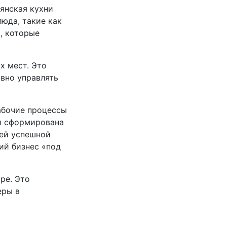
янская кухни
юда, такие как
и, которые
х мест. Это
вно управлять
абочие процессы
и сформирована
шей успешной
ий бизнес «под
ре. Это
еры в