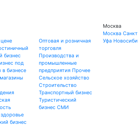
Москва
Москва
Санкт
 цене
Оптовая и розничная
Уфа
Новосиби
остиничный
торговля
й бизнес
Производства и
изнес под
промышленные
 в бизнесе
предприятия
Прочее
-магазины
Сельское хозяйство
и
Строительство
дения
Транспортный бизнес
ская
Туристический
ость
бизнес
СМИ
 здоровье
кий бизнес
ы