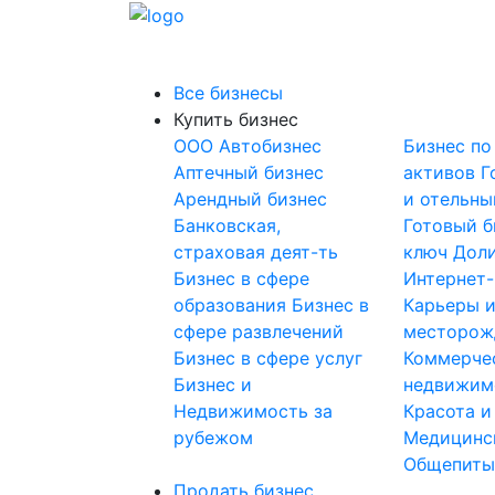
Все бизнесы
Купить бизнес
OOO
Автобизнес
Бизнес по
Аптечный бизнес
активов
Г
Арендный бизнес
и отельны
Банковская,
Готовый б
страховая деят-ть
ключ
Доли
Бизнес в сфере
Интернет
образования
Бизнес в
Карьеры 
сфере развлечений
месторож
Бизнес в сфере услуг
Коммерче
Бизнес и
недвижим
Недвижимость за
Красота и
рубежом
Медицинс
Общепит
Продать бизнес