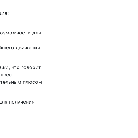
ие:
возможности для
ейшего движения
ажи, что говорит
Инвест
чительным плюсом
для получения