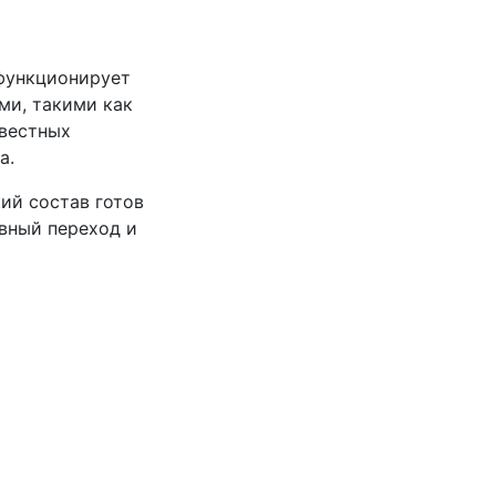
 функционирует
ми, такими как
звестных
а.
ий состав готов
вный переход и