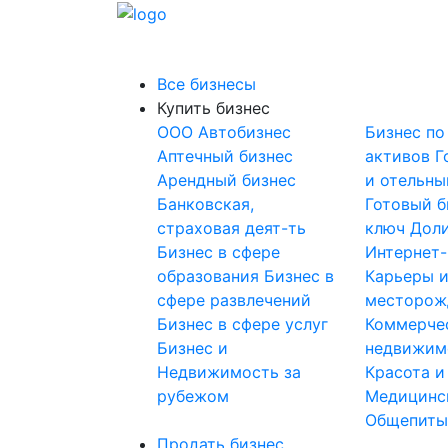
Все бизнесы
Купить бизнес
OOO
Автобизнес
Бизнес по
Аптечный бизнес
активов
Г
Арендный бизнес
и отельны
Банковская,
Готовый б
страховая деят-ть
ключ
Доли
Бизнес в сфере
Интернет
образования
Бизнес в
Карьеры 
сфере развлечений
месторож
Бизнес в сфере услуг
Коммерче
Бизнес и
недвижим
Недвижимость за
Красота и
рубежом
Медицинс
Общепит
Продать бизнес