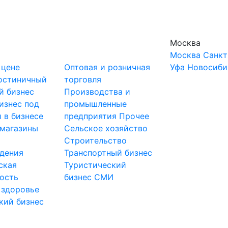
Москва
Москва
Санкт
 цене
Оптовая и розничная
Уфа
Новосиби
остиничный
торговля
й бизнес
Производства и
изнес под
промышленные
 в бизнесе
предприятия
Прочее
-магазины
Сельское хозяйство
и
Строительство
дения
Транспортный бизнес
ская
Туристический
ость
бизнес
СМИ
 здоровье
кий бизнес
ы