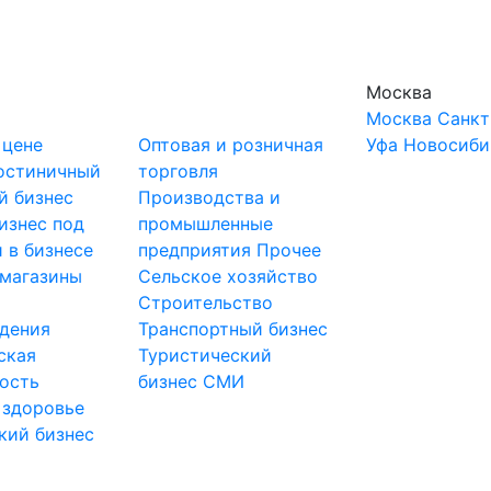
Москва
Москва
Санкт
 цене
Оптовая и розничная
Уфа
Новосиби
остиничный
торговля
й бизнес
Производства и
изнес под
промышленные
 в бизнесе
предприятия
Прочее
-магазины
Сельское хозяйство
и
Строительство
дения
Транспортный бизнес
ская
Туристический
ость
бизнес
СМИ
 здоровье
кий бизнес
ы