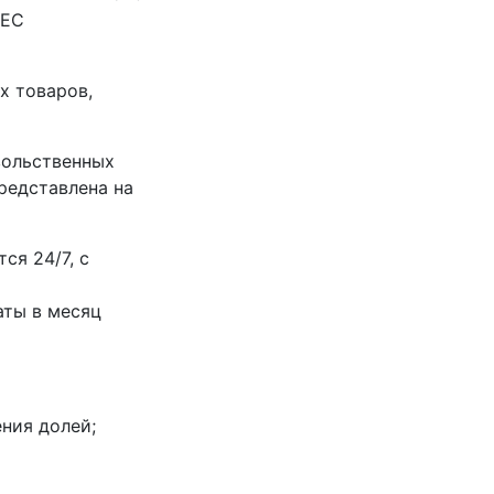
НЕС
х товаров,
вольственных
редставлена на
ся 24/7, с
аты в месяц
ния долей;