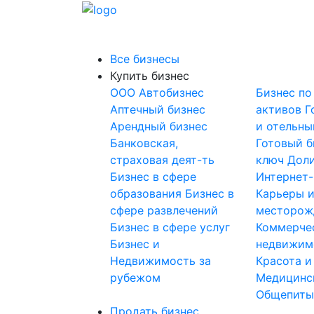
Все бизнесы
Купить бизнес
OOO
Автобизнес
Бизнес по
Аптечный бизнес
активов
Г
Арендный бизнес
и отельны
Банковская,
Готовый б
страховая деят-ть
ключ
Доли
Бизнес в сфере
Интернет
образования
Бизнес в
Карьеры 
сфере развлечений
месторож
Бизнес в сфере услуг
Коммерче
Бизнес и
недвижим
Недвижимость за
Красота и
рубежом
Медицинс
Общепит
Продать бизнес