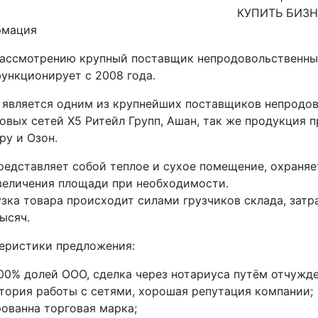
КУПИТЬ БИЗ
рмация
рассмотрению крупный поставщик непродовольственны
функционирует с 2008 года.
 является одним из крупнейших поставщиков непродо
овых сетей Х5 Ритейл Групп, Ашан, так же продукция п
ру и Озон.
редставляет собой теплое и сухое помещение, охраняет
еличения площади при необходимости.
узка товара происходит силами грузчиков склада, затр
тысяч.
еристики предложения:
00% долей ООО, сделка через нотариуса путём отчужде
тория работы с сетями, хорошая репутация компании;
ованна торговая марка;