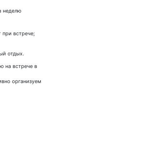
в неделю
 при встрече;
ный отдых.
ю на встрече в
ивно организуем