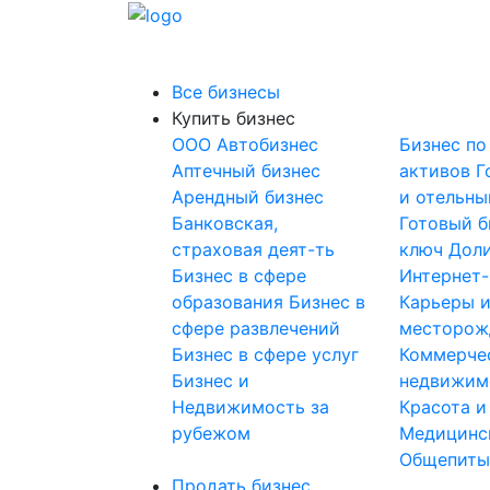
Все бизнесы
Купить бизнес
OOO
Автобизнес
Бизнес по
Аптечный бизнес
активов
Г
Арендный бизнес
и отельны
Банковская,
Готовый б
страховая деят-ть
ключ
Доли
Бизнес в сфере
Интернет
образования
Бизнес в
Карьеры 
сфере развлечений
месторож
Бизнес в сфере услуг
Коммерче
Бизнес и
недвижим
Недвижимость за
Красота и
рубежом
Медицинс
Общепит
Продать бизнес