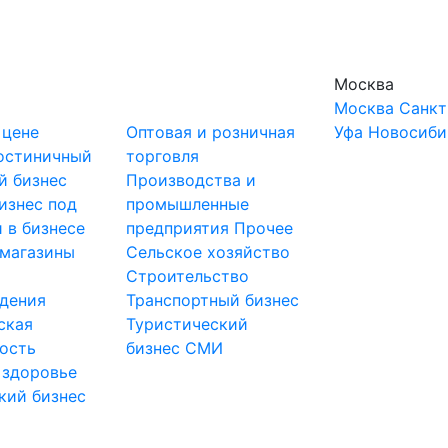
Москва
Москва
Санкт
 цене
Оптовая и розничная
Уфа
Новосиби
остиничный
торговля
й бизнес
Производства и
изнес под
промышленные
 в бизнесе
предприятия
Прочее
-магазины
Сельское хозяйство
и
Строительство
дения
Транспортный бизнес
ская
Туристический
ость
бизнес
СМИ
 здоровье
кий бизнес
ы