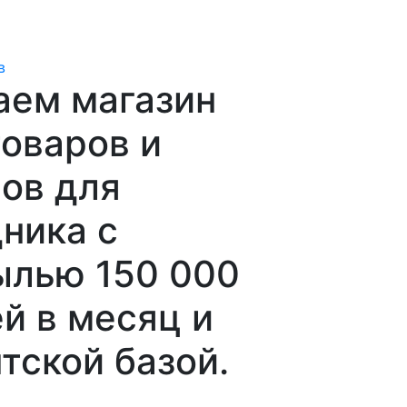
в
аем магазин
оваров и
ов для
ника с
ылью 150 000
й в месяц и
тской базой.