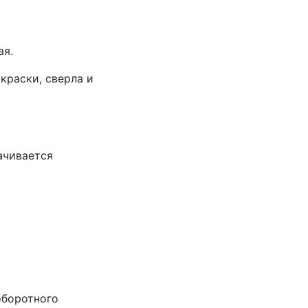
ая.
 краски, сверла и
лачивается
оборотного