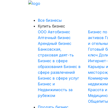
Все бизнесы
Купить бизнес
OOO
Автобизнес
Бизнес по
Аптечный бизнес
активов
Г
Арендный бизнес
и отельны
Банковская,
Готовый б
страховая деят-ть
ключ
Доли
Бизнес в сфере
Интернет
образования
Бизнес в
Карьеры 
сфере развлечений
месторож
Бизнес в сфере услуг
Коммерче
Бизнес и
недвижим
Недвижимость за
Красота и
рубежом
Медицинс
Общепит
Продать бизнес