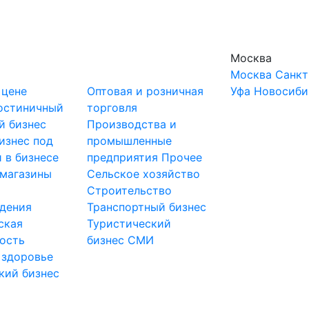
Москва
Москва
Санкт
 цене
Оптовая и розничная
Уфа
Новосиби
остиничный
торговля
й бизнес
Производства и
изнес под
промышленные
 в бизнесе
предприятия
Прочее
-магазины
Сельское хозяйство
и
Строительство
дения
Транспортный бизнес
ская
Туристический
ость
бизнес
СМИ
 здоровье
кий бизнес
ы