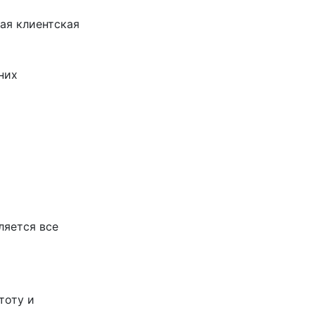
ная клиентская
них
ляется все
тоту и