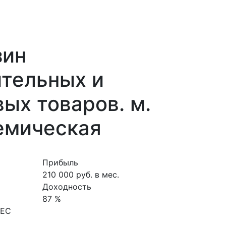
зин
ительных и
ых товаров. м.
емическая
Прибыль
210 000 руб. в мес.
Доходность
87 %
НЕС