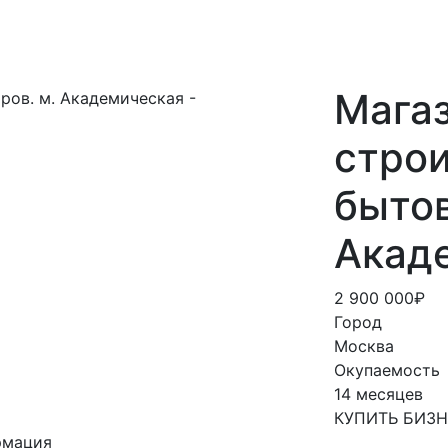
Мага
стро
бытов
Акад
2 900 000₽
Город
Москва
Окупаемость
14 месяцев
КУПИТЬ БИЗ
рмация