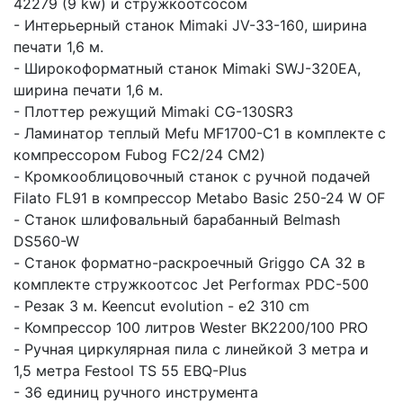
42279 (9 kw) и стружкоотсосом
- Интерьерный станок Mimaki JV-33-160, ширина
печати 1,6 м.
- Широкоформатный станок Mimaki SWJ-320EA,
ширина печати 1,6 м.
- Плоттер режущий Mimaki CG-130SR3
- Ламинатор теплый Mefu MF1700-C1 в комплекте с
компрессором Fubog FC2/24 CM2)
- Кромкооблицовочный станок с ручной подачей
Filato FL91 в компрессор Metabo Basic 250-24 W OF
- Станок шлифовальный барабанный Belmash
DS560-W
- Станок форматно-раскроечный Griggo CA 32 в
комплекте стружкоотсос Jet Performax PDC-500
- Резак 3 м. Keencut evolution - e2 310 cm
- Компрессор 100 литров Wester BK2200/100 PRO
- Ручная циркулярная пила с линейкой 3 метра и
1,5 метра Festool TS 55 EBQ-Plus
- 36 единиц ручного инструмента