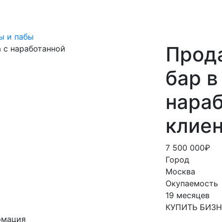
ы и пабы
Прод
бар в
нара
клиен
7 500 000₽
Город
Москва
Окупаемость
19 месяцев
КУПИТЬ БИЗ
рмация