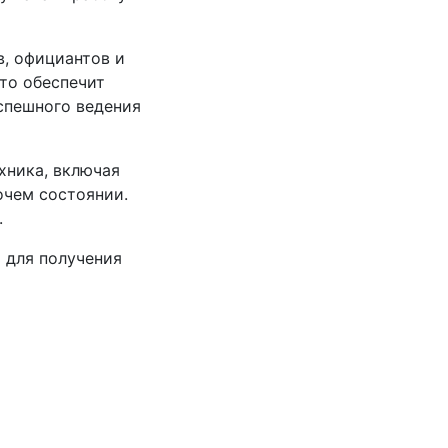
в, официантов и
то обеспечит
спешного ведения
хника, включая
очем состоянии.
.
 для получения