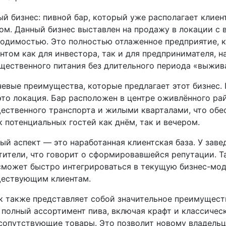
й бизнес: пивной бар, который уже располагает клиен
ом. Данный бизнес выставлен на продажу в локации с 
одимостью. Это полностью отлаженное предприятие, к
нтом как для инвестора, так и для предпринимателя, 
щественного питания без длительного периода «выжив
евые преимущества, которые предлагает этот бизнес. 
это локация. Бар расположен в центре оживлённого ра
ественного транспорта и жилыми кварталами, что обе
 потенциальных гостей как днём, так и вечером.
й аспект — это наработанная клиентская база. У заве
тители, что говорит о сформировавшейся репутации. Т
сможет быстро интегрироваться в текущую бизнес-мод
ществующим клиентам.
к также представляет собой значительное преимущест
полный ассортимент пива, включая крафт и классическ
 сопутствующие товары. Это позволит новому владельц