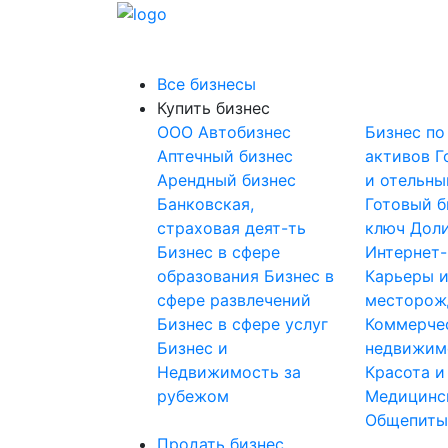
Все бизнесы
Купить бизнес
OOO
Автобизнес
Бизнес по
Аптечный бизнес
активов
Г
Арендный бизнес
и отельны
Банковская,
Готовый б
страховая деят-ть
ключ
Доли
Бизнес в сфере
Интернет
образования
Бизнес в
Карьеры 
сфере развлечений
месторож
Бизнес в сфере услуг
Коммерче
Бизнес и
недвижим
Недвижимость за
Красота и
рубежом
Медицинс
Общепит
Продать бизнес