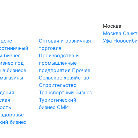
Москва
Москва
Санкт
 цене
Оптовая и розничная
Уфа
Новосиби
остиничный
торговля
й бизнес
Производства и
изнес под
промышленные
 в бизнесе
предприятия
Прочее
-магазины
Сельское хозяйство
и
Строительство
дения
Транспортный бизнес
ская
Туристический
ость
бизнес
СМИ
 здоровье
кий бизнес
ы