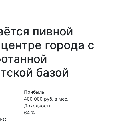
аётся пивной
 центре города с
ботанной
тской базой
Прибыль
400 000 руб. в мес.
Доходность
64 %
НЕС