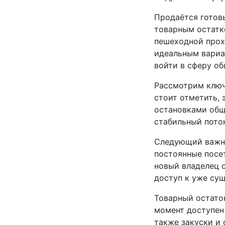
Продаётся готовы
товарным остатк
пешеходной прох
идеальным вариа
войти в сферу об
Рассмотрим ключ
стоит отметить, 
остановками общ
стабильный поток
Следующий важны
постоянные посе
новый владелец 
доступ к уже су
Товарный остато
момент доступен 
также закуски и