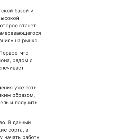
тской базой и
высокой
оторое станет
намеревающегося
ания» на рынке.
Первое, что
йона, рядом с
спечивает
дения уже есть
аким образом,
ель и получить
во. В данный
ие сорта, а
у начать работу