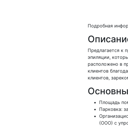
Подробная инфо
Описани
Предлагается к 
эпиляции, котор
расположено в п
клиентов благод
клиентов, зарек
Основны
Площадь пом
Парковка: з
Организацио
(ООО) с упр