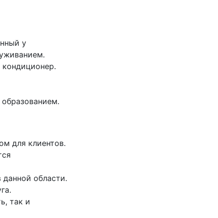
енный у
луживанием.
и кондиционер.
 образованием.
м для клиентов.
тся
 данной области.
га.
ь, так и