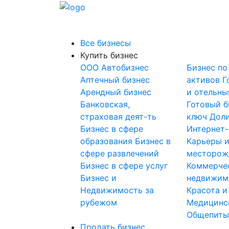
Все бизнесы
Купить бизнес
OOO
Автобизнес
Бизнес по
Аптечный бизнес
активов
Г
Арендный бизнес
и отельны
Банковская,
Готовый б
страховая деят-ть
ключ
Доли
Бизнес в сфере
Интернет
образования
Бизнес в
Карьеры 
сфере развлечений
месторож
Бизнес в сфере услуг
Коммерче
Бизнес и
недвижим
Недвижимость за
Красота и
рубежом
Медицинс
Общепит
Продать бизнес