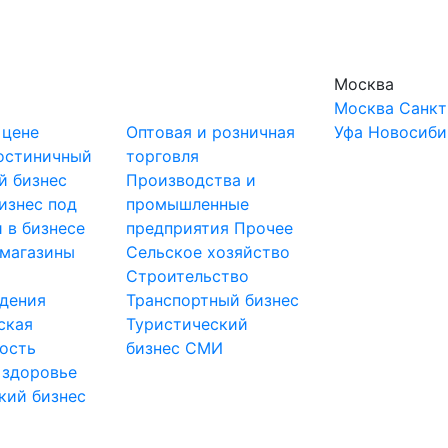
Москва
Москва
Санкт
 цене
Оптовая и розничная
Уфа
Новосиби
остиничный
торговля
й бизнес
Производства и
изнес под
промышленные
 в бизнесе
предприятия
Прочее
-магазины
Сельское хозяйство
и
Строительство
дения
Транспортный бизнес
ская
Туристический
ость
бизнес
СМИ
 здоровье
кий бизнес
ы