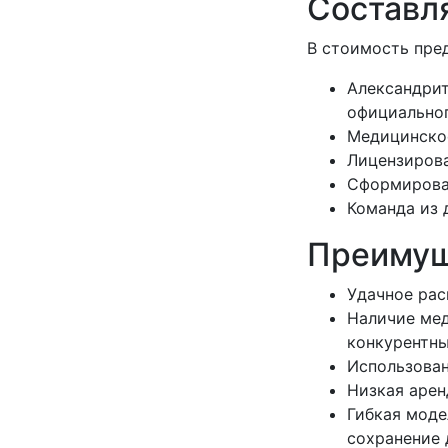
Составл
В стоимость пре
Александрит
официальног
Медицинское
Лицензирова
Сформирован
Команда из 
Преимущ
Удачное рас
Наличие мед
конкурентн
Использован
Низкая арен
Гибкая моде
сохранение 