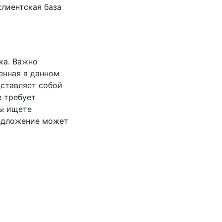
клиентская база
ка. Важно
енная в данном
дставляет собой
е требует
Вы ищете
редложение может