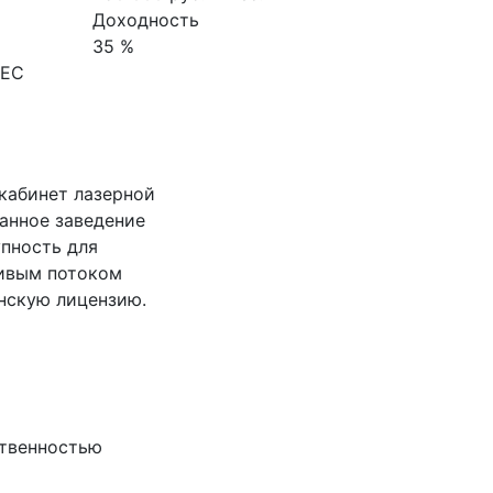
Доходность
35 %
НЕС
кабинет лазерной
анное заведение
пность для
чивым потоком
нскую лицензию.
ственностью