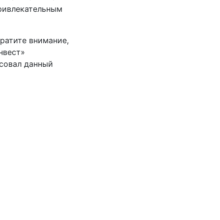
привлекательным
ратите внимание,
нвест»
совал данный