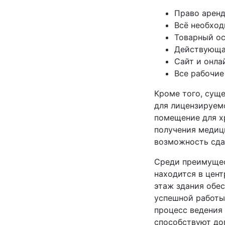
Право арен
Всё необход
Товарный ос
Действующая
Сайт и онла
Все рабочие
Кроме того, сущ
для лицензируем
помещение для х
получения медиц
возможность сда
Среди преимущес
находится в цен
этаж здания обе
успешной работы
процесс ведения
способствуют до