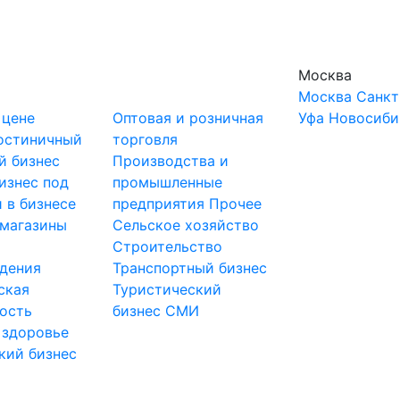
Москва
Москва
Санкт
 цене
Оптовая и розничная
Уфа
Новосиби
остиничный
торговля
й бизнес
Производства и
изнес под
промышленные
 в бизнесе
предприятия
Прочее
-магазины
Сельское хозяйство
и
Строительство
дения
Транспортный бизнес
ская
Туристический
ость
бизнес
СМИ
 здоровье
кий бизнес
ы