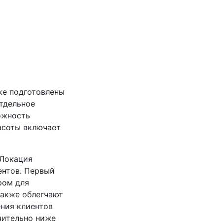
же подготовлены
тдельное
ожность
асоты включает
 Локация
ентов. Первый
ром для
также облегчают
ния клиентов
чительно ниже