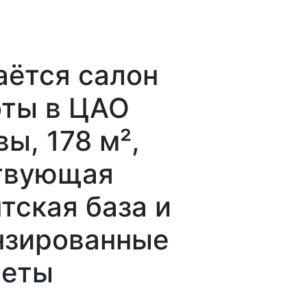
аётся салон
оты в ЦАО
ы, 178 м²,
твующая
тская база и
нзированные
неты