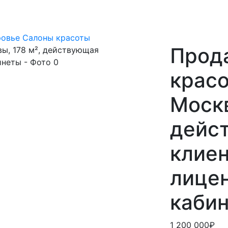
ровье
Салоны красоты
Прод
крас
Москв
дейс
клиен
лице
каби
1 200 000₽