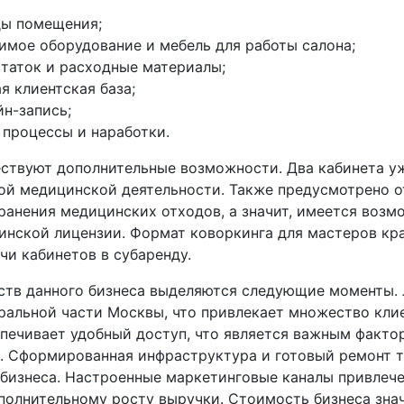
ды помещения;
имое оборудование и мебель для работы салона;
таток и расходные материалы;
 клиентская база;
йн-запись;
 процессы и наработки.
ествуют дополнительные возможности. Два кабинета у
ой медицинской деятельности. Также предусмотрено о
ранения медицинских отходов, а значит, имеется возм
инской лицензии. Формат коворкинга для мастеров кр
чи кабинетов в субаренду.
тв данного бизнеса выделяются следующие моменты.
тральной части Москвы, что привлекает множество кли
спечивает удобный доступ, что является важным факто
. Сформированная инфраструктура и готовый ремонт 
 бизнеса. Настроенные маркетинговые каналы привлече
полнительному росту выручки. Стоимость бизнеса зна