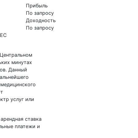
Прибыль
По запросу
Доходность
По запросу
НЕС
 Центральном
ьких минутах
тов. Данный
дальнейшего
и медицинского
ет
ктр услуг или
 арендная ставка
льные платежи и