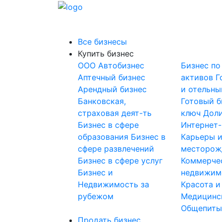
Все бизнесы
Купить бизнес
OOO
Автобизнес
Бизнес по
Аптечный бизнес
активов
Г
Арендный бизнес
и отельны
Банковская,
Готовый б
страховая деят-ть
ключ
Доли
Бизнес в сфере
Интернет
образования
Бизнес в
Карьеры 
сфере развлечений
месторож
Бизнес в сфере услуг
Коммерче
Бизнес и
недвижим
Недвижимость за
Красота и
рубежом
Медицинс
Общепит
Продать бизнес