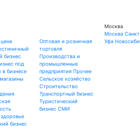
Москва
Москва
Санкт
 цене
Оптовая и розничная
Уфа
Новосиби
остиничный
торговля
й бизнес
Производства и
изнес под
промышленные
 в бизнесе
предприятия
Прочее
-магазины
Сельское хозяйство
и
Строительство
дения
Транспортный бизнес
ская
Туристический
ость
бизнес
СМИ
 здоровье
кий бизнес
ы