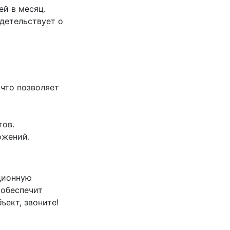
ей в месяц.
идетельствует о
что позволяет
тов.
ожений.
ционную
 обеспечит
ект, звоните!