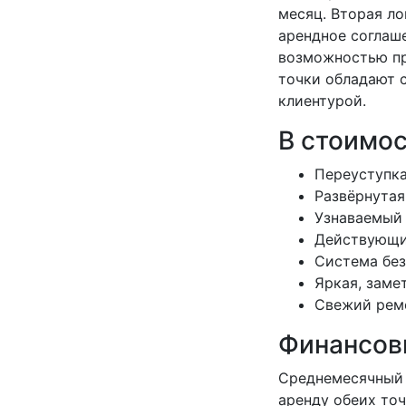
месяц. Вторая л
арендное соглаше
возможностью про
точки обладают 
клиентурой.
В стоимос
Переуступка
Развёрнутая
Узнаваемый 
Действующие
Система без
Яркая, заме
Свежий ремо
Финансов
Среднемесячный 
аренду обеих точ