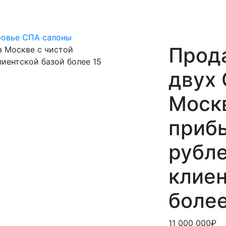
ровье
СПА салоны
Прода
двух 
Москв
приб
рубле
клиен
более
11 000 000₽