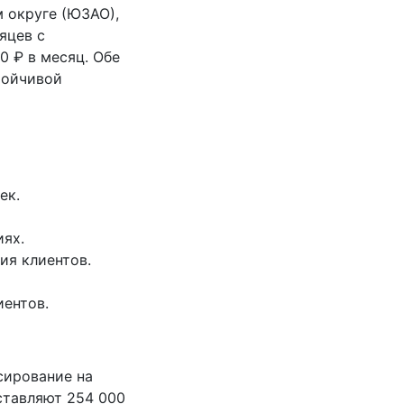
 округе (ЮЗАО),
яцев с
0 ₽ в месяц. Обе
тойчивой
ек.
ях.
ия клиентов.
иентов.
сирование на
ставляют 254 000