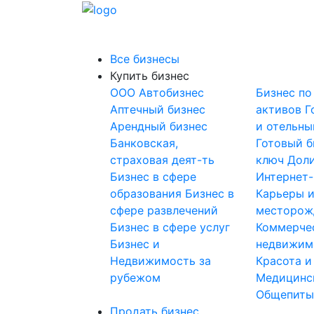
Все бизнесы
Купить бизнес
OOO
Автобизнес
Бизнес по
Аптечный бизнес
активов
Г
Арендный бизнес
и отельны
Банковская,
Готовый б
страховая деят-ть
ключ
Доли
Бизнес в сфере
Интернет
образования
Бизнес в
Карьеры 
сфере развлечений
месторож
Бизнес в сфере услуг
Коммерче
Бизнес и
недвижим
Недвижимость за
Красота и
рубежом
Медицинс
Общепит
Продать бизнес