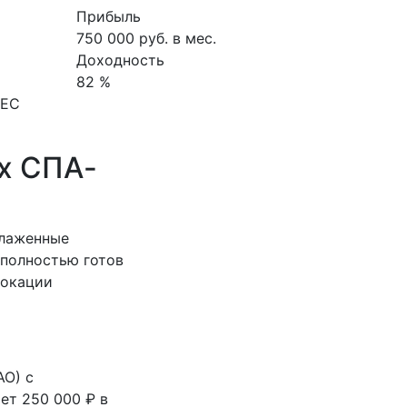
Прибыль
750 000 руб. в мес.
Доходность
82 %
НЕС
х СПА-
алаженные
 полностью готов
локации
АО) с
ет 250 000 ₽ в