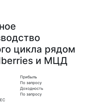
ное
зводство
го цикла рядом
dberries и МЦД
Прибыль
По запросу
Доходность
По запросу
НЕС