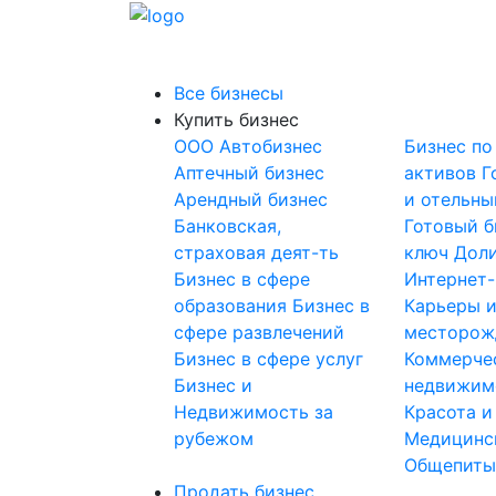
Все бизнесы
Купить бизнес
OOO
Автобизнес
Бизнес по
Аптечный бизнес
активов
Г
Арендный бизнес
и отельны
Банковская,
Готовый б
страховая деят-ть
ключ
Доли
Бизнес в сфере
Интернет
образования
Бизнес в
Карьеры 
сфере развлечений
месторож
Бизнес в сфере услуг
Коммерче
Бизнес и
недвижим
Недвижимость за
Красота и
рубежом
Медицинс
Общепит
Продать бизнес