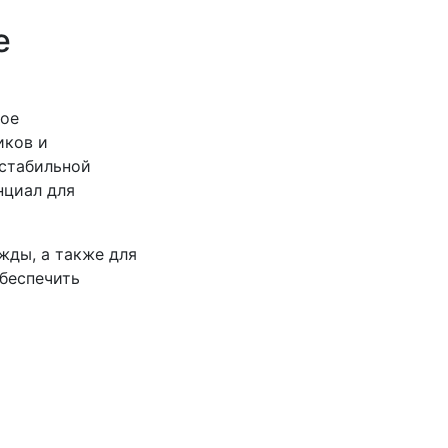
е
ное
иков и
 стабильной
нциал для
жды, а также для
обеспечить