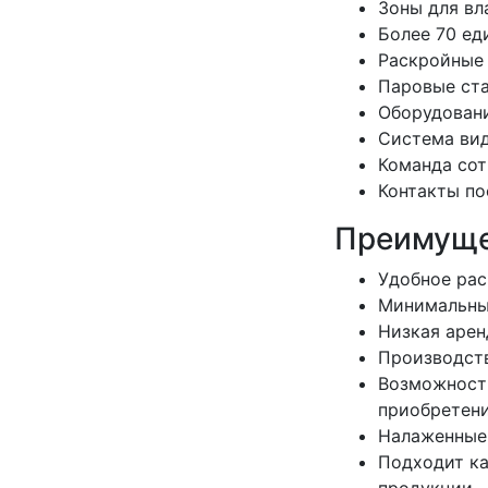
Зоны для вл
Более 70 ед
Раскройные 
Паровые ста
Оборудовани
Система вид
Команда сот
Контакты по
Преимуще
Удобное рас
Минимальные
Низкая арен
Производст
Возможность
приобретени
Налаженные 
Подходит ка