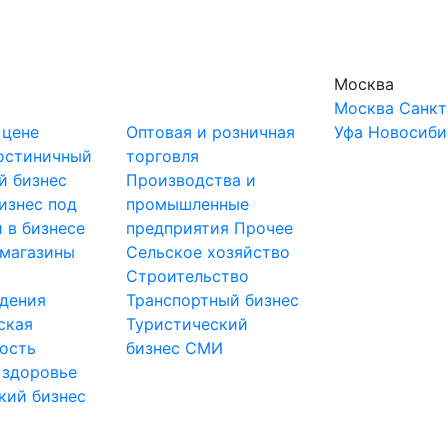
Москва
Москва
Санкт
 цене
Оптовая и розничная
Уфа
Новосиби
остиничный
торговля
й бизнес
Производства и
изнес под
промышленные
 в бизнесе
предприятия
Прочее
-магазины
Сельское хозяйство
и
Строительство
дения
Транспортный бизнес
ская
Туристический
ость
бизнес
СМИ
 здоровье
кий бизнес
ы