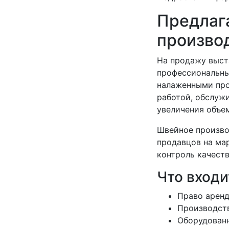
Предлаг
произво
На продажу выст
профессиональны
налаженными про
работой, обслуж
увеличения объем
Швейное произво
продавцов на мар
контроль качеств
Что входи
Право аренд
Производств
Оборудованн