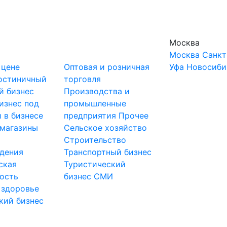
Москва
Москва
Санкт
 цене
Оптовая и розничная
Уфа
Новосиби
остиничный
торговля
й бизнес
Производства и
изнес под
промышленные
 в бизнесе
предприятия
Прочее
-магазины
Сельское хозяйство
и
Строительство
дения
Транспортный бизнес
ская
Туристический
ость
бизнес
СМИ
 здоровье
кий бизнес
ы