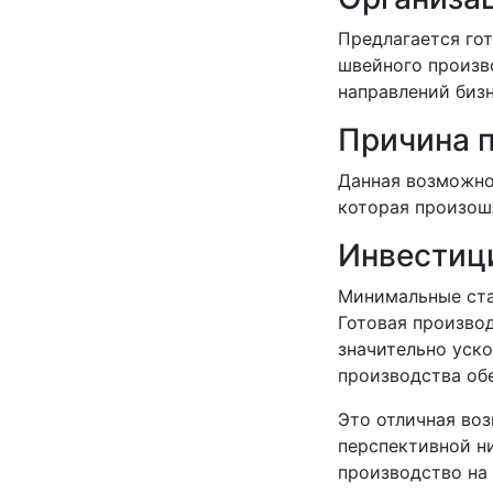
Предлагается го
швейного произв
направлений бизн
Причина 
Данная возможно
которая произошл
Инвестиц
Минимальные ста
Готовая производ
значительно уск
производства обе
Это отличная во
перспективной н
производство на