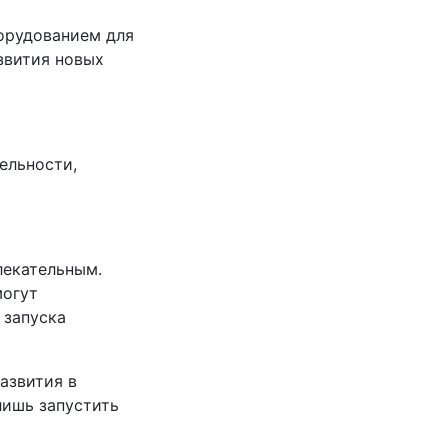
орудованием для
звития новых
ельности,
лекательным.
могут
 запуска
азвития в
лишь запустить