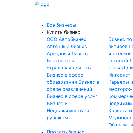
Все бизнесы
Купить бизнес
OOO
Автобизнес
Бизнес по
Аптечный бизнес
активов
Г
Арендный бизнес
и отельны
Банковская,
Готовый б
страховая деят-ть
ключ
Доли
Бизнес в сфере
Интернет
образования
Бизнес в
Карьеры 
сфере развлечений
месторож
Бизнес в сфере услуг
Коммерче
Бизнес и
недвижим
Недвижимость за
Красота и
рубежом
Медицинс
Общепит
Продать бизнес