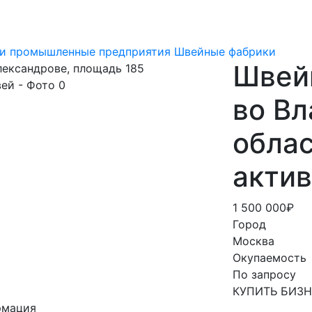
 и промышленные предприятия
Швейные фабрики
Швей
во В
облас
акти
1 500 000₽
Город
Москва
Окупаемость
По запросу
КУПИТЬ БИЗ
рмация