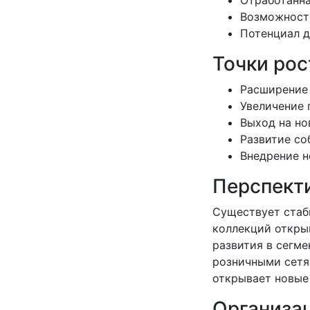
Отработанна
Возможности
Потенциал д
Точки рос
Расширение
Увеличение 
Выход на но
Развитие со
Внедрение н
Перспект
Существует стаб
коллекций откры
развития в сегм
розничными сетя
открывает новые
Организа