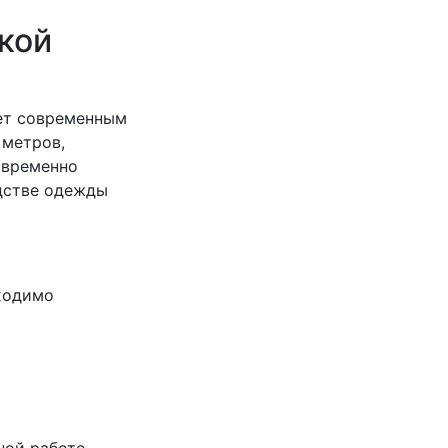
кой
ает современным
 метров,
овременно
одстве одежды
бходимо