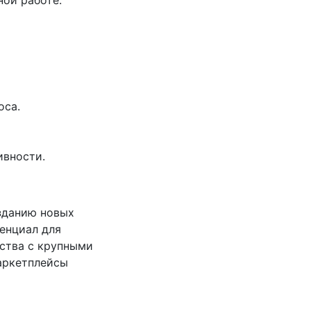
ной работе.
оса.
ивности.
зданию новых
енциал для
ества с крупными
аркетплейсы