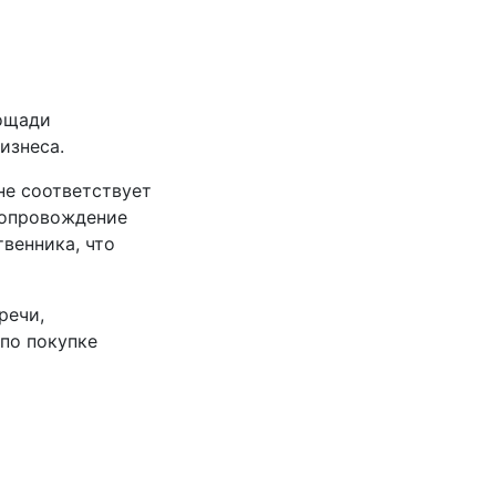
лощади
изнеса.
не соответствует
сопровождение
венника, что
речи,
 по покупке