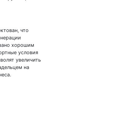
ктован, что
енерации
овано хорошим
ортные условия
зволят увеличить
адельцем на
неса.