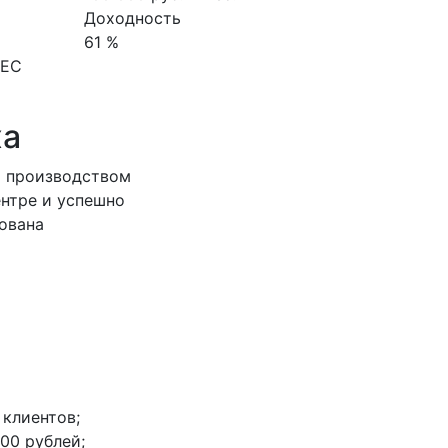
Доходность
61 %
НЕС
ха
я производством
ентре и успешно
ована
 клиентов;
00 рублей;