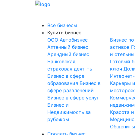
Все бизнесы
Купить бизнес
OOO
Автобизнес
Бизнес по
Аптечный бизнес
активов
Г
Арендный бизнес
и отельны
Банковская,
Готовый б
страховая деят-ть
ключ
Доли
Бизнес в сфере
Интернет
образования
Бизнес в
Карьеры 
сфере развлечений
месторож
Бизнес в сфере услуг
Коммерче
Бизнес и
недвижим
Недвижимость за
Красота и
рубежом
Медицинс
Общепит
Продать бизнес