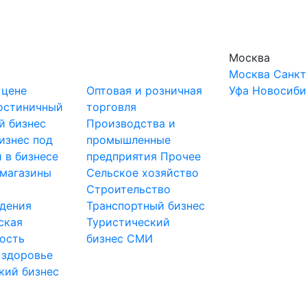
Москва
Москва
Санкт
 цене
Оптовая и розничная
Уфа
Новосиби
остиничный
торговля
й бизнес
Производства и
изнес под
промышленные
 в бизнесе
предприятия
Прочее
-магазины
Сельское хозяйство
и
Строительство
дения
Транспортный бизнес
ская
Туристический
ость
бизнес
СМИ
 здоровье
кий бизнес
ы