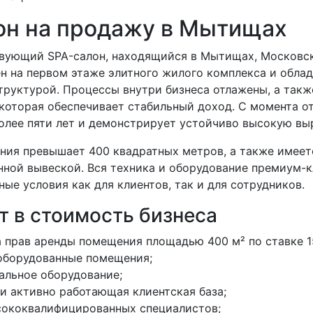
он на продажу в Мытищах
вующий SPA-салон, находящийся в Мытищах, Московск
н на первом этаже элитного жилого комплекса и обла
труктурой. Процессы внутри бизнеса отлажены, а так
 которая обеспечивает стабильный доход. С момента о
олее пяти лет и демонстрирует устойчиво высокую вы
ия превышает 400 квадратных метров, а также имеет
нной вывеской. Вся техника и оборудование премиум-к
ые условия как для клиентов, так и для сотрудников.
т в стоимость бизнеса
 прав аренды помещения площадью 400 м² по ставке 15
оборудованные помещения;
альное оборудование;
и активно работающая клиентская база;
сококвалифицированных специалистов;