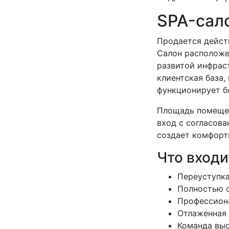
SPA-сал
Продается дейст
Салон расположе
развитой инфрас
клиентская база,
функционирует б
Площадь помещен
вход с согласова
создает комфортн
Что входи
Переуступка
Полностью 
Профессион
Отлаженная 
Команда вы