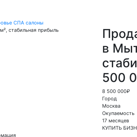
ровье
СПА салоны
Прод
в Мыт
стаб
500 0
8 500 000₽
Город
Москва
Окупаемость
17 месяцев
КУПИТЬ БИЗ
рмация