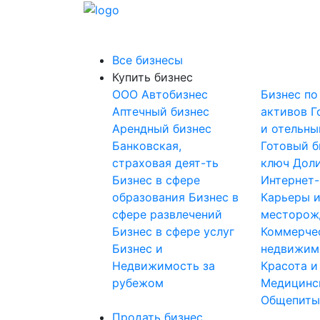
Все бизнесы
Купить бизнес
OOO
Автобизнес
Бизнес по
Аптечный бизнес
активов
Г
Арендный бизнес
и отельны
Банковская,
Готовый б
страховая деят-ть
ключ
Доли
Бизнес в сфере
Интернет
образования
Бизнес в
Карьеры 
сфере развлечений
месторож
Бизнес в сфере услуг
Коммерче
Бизнес и
недвижим
Недвижимость за
Красота и
рубежом
Медицинс
Общепит
Продать бизнес