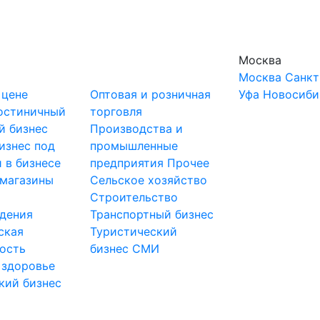
Москва
Москва
Санкт
 цене
Оптовая и розничная
Уфа
Новосиби
остиничный
торговля
й бизнес
Производства и
изнес под
промышленные
 в бизнесе
предприятия
Прочее
-магазины
Сельское хозяйство
и
Строительство
дения
Транспортный бизнес
ская
Туристический
ость
бизнес
СМИ
 здоровье
кий бизнес
ы