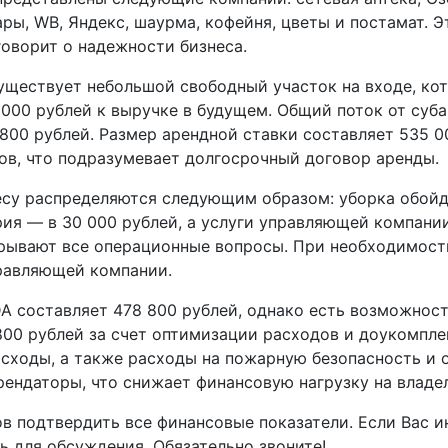
ры, WB, Яндекс, шаурма, кофейня, цветы и постамат. 
говорит о надежности бизнеса.
уществует небольшой свободный участок на входе, к
 000 рублей к выручке в будущем. Общий поток от суб
 800 рублей. Размер арендной ставки составляет 535 0
ов, что подразумевает долгосрочный договор аренды.
есу распределяются следующим образом: уборка обойд
рия — в 30 000 рублей, а услуги управляющей компани
крывают все операционные вопросы. При необходимос
правляющей компании.
A составляет 478 800 рублей, однако есть возможнос
800 рублей за счет оптимизации расходов и доукомпле
сходы, а также расходы на пожарную безопасность и 
ендаторы, что снижает финансовую нагрузку на владел
в подтвердить все финансовые показатели. Если Вас 
ь для обсуждения. Обязательно звоните!