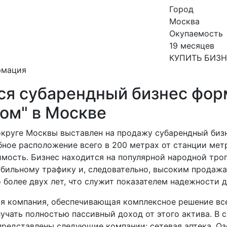
Город
Москва
Окупаемость
19 месяцев
КУПИТЬ БИЗ
рмация
ся субарендный бизнес фор
ом" в Москве
округе Москвы выставлен на продажу субарендный биз
бное расположение всего в 200 метрах от станции мет
мость. Бизнес находится на популярной народной троп
абильному трафику и, следовательно, высоким продажа
более двух лет, что служит показателем надежности д
я компания, обеспечивающая комплексное решение все
учать полностью пассивный доход от этого актива. В 
редставлены следующие компании: сетевая аптека, Озо