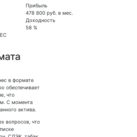
Прибыль
478 800 руб. в мес.
Доходность
58 %
НЕС
мата
нес в формате
ро обеспечивает
е, что
м. С момента
анного актива.
х вопросов, что
списке
н, СДЭК, табак,