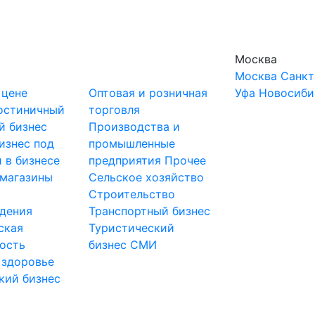
Москва
Москва
Санкт
 цене
Оптовая и розничная
Уфа
Новосиби
остиничный
торговля
й бизнес
Производства и
изнес под
промышленные
 в бизнесе
предприятия
Прочее
-магазины
Сельское хозяйство
и
Строительство
дения
Транспортный бизнес
ская
Туристический
ость
бизнес
СМИ
 здоровье
кий бизнес
ы