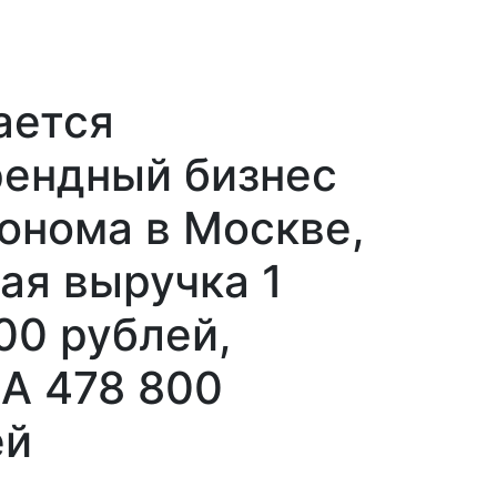
ается
рендный бизнес
онома в Москве,
ая выручка 1
00 рублей,
A 478 800
ей