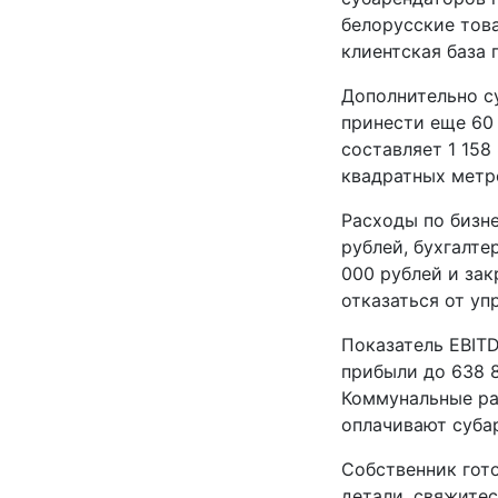
белорусские това
клиентская база 
Дополнительно с
принести еще 60
составляет 1 158
квадратных метр
Расходы по бизн
рублей, бухгалте
000 рублей и за
отказаться от у
Показатель EBITD
прибыли до 638 
Коммунальные ра
оплачивают субар
Собственник гото
детали, свяжитес