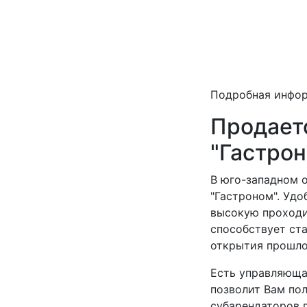
Подробная инфо
Продает
"Гастрон
В юго-западном 
"Гастроном". Удо
высокую проходи
способствует ст
открытия прошло 
Есть управляюща
позволит Вам пол
субарендаторов п