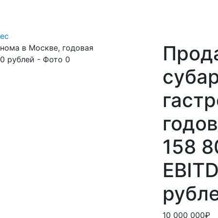
ес
Прод
суба
гастр
годов
158 8
EBITD
рубл
10 000 000₽