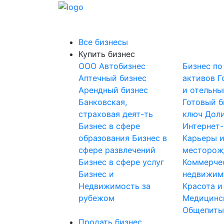
Все бизнесы
Купить бизнес
OOO
Автобизнес
Бизнес по
Аптечный бизнес
активов
Г
Арендный бизнес
и отельны
Банковская,
Готовый б
страховая деят-ть
ключ
Доли
Бизнес в сфере
Интернет
образования
Бизнес в
Карьеры 
сфере развлечений
месторож
Бизнес в сфере услуг
Коммерче
Бизнес и
недвижим
Недвижимость за
Красота и
рубежом
Медицинс
Общепит
Продать бизнес