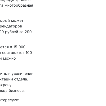
Эта многообразная
оторый может
арендаторов
00 рублей за 290
ется в 15 000
и составляют 100
ти можно
ти для увеличения
ктации отдела.
охрану
ьца бизнеса.
интересуют