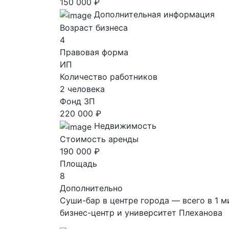
150 000 ₽
Дополнительная информация
Возраст бизнеса
4
Правовая форма
ИП
Количество работников
2 человека
Фонд ЗП
220 000 ₽
Недвижимость
Стоимость аренды
190 000 ₽
Площадь
8
Дополнительно
Суши-бар в центре гopoдa — вceго в 1 
бизнеc-цeнтр и унивepcитeт Плexaнoва