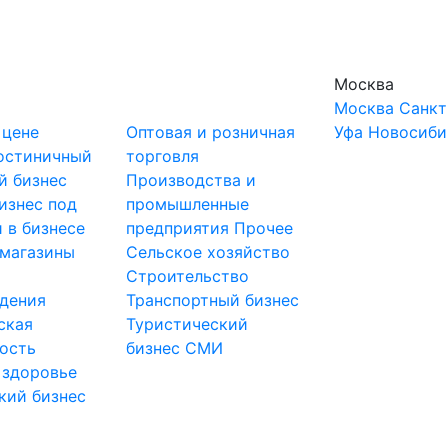
Москва
Москва
Санкт
 цене
Оптовая и розничная
Уфа
Новосиби
остиничный
торговля
й бизнес
Производства и
изнес под
промышленные
 в бизнесе
предприятия
Прочее
-магазины
Сельское хозяйство
и
Строительство
дения
Транспортный бизнес
ская
Туристический
ость
бизнес
СМИ
 здоровье
кий бизнес
ы