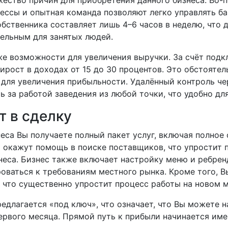
ество причин для приобретения данного бизнеса. Во-п
ессы и опытная команда позволяют легко управлять ба
бственника составляет лишь 4–6 часов в неделю, что д
тельным для занятых людей.
е возможности для увеличения выручки. За счёт подк
рост в доходах от 15 до 30 процентов. Это обстояте
 для увеличения прибыльности. Удалённый контроль ч
ь за работой заведения из любой точки, что удобно дл
т в сделку
еса Вы получаете полный пакет услуг, включая полное
м окажут помощь в поиске поставщиков, что упростит 
еса. Бизнес также включает настройку меню и ребренд
оваться к требованиям местного рынка. Кроме того, В
 что существенно упростит процесс работы на новом м
едлагается «под ключ», что означает, что Вы можете н
ервого месяца. Прямой путь к прибыли начинается име