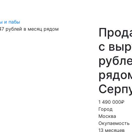
ы и пабы
Прод
с вы
рубле
рядо
Серп
1 490 000₽
Город
Москва
Окупаемость
13 месяцев