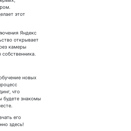
ервых,
ром.
елает этот
лючения Яндекс
льство открывает
ерез камеры
я собственника.
 обучение новых
процесс
инг, что
ы будете знакомы
есте.
ачать его
нно здесь!