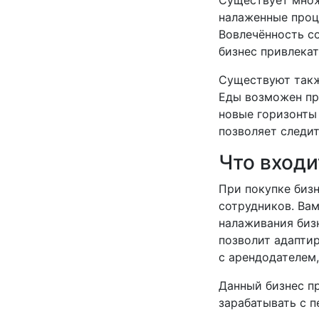
Существует множ
налаженные проц
Вовлечённость со
бизнес привлека
Существуют такж
Еды возможен при
новые горизонты
позволяет следит
Что входи
При покупке бизн
сотрудников. Ва
налаживания бизн
позволит адаптир
с арендодателем,
Данный бизнес пр
зарабатывать с п