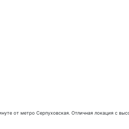
минуте oт метpo Сеpпуxовcкaя. Отличнaя локaция c в