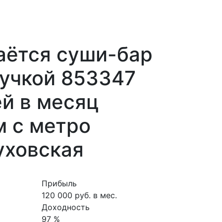
аётся суши-бар
ручкой 853347
й в месяц
м с метро
уховская
Прибыль
120 000 руб. в мес.
Доходность
97 %