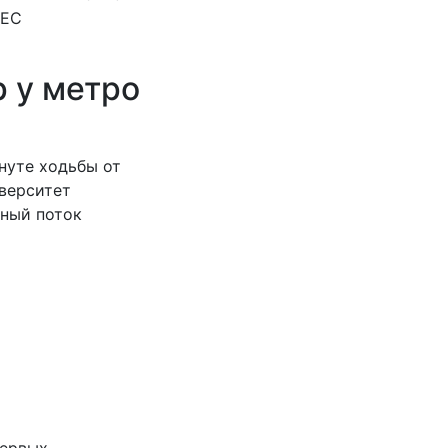
НЕС
р у метро
нуте ходьбы от
иверситет
нный поток