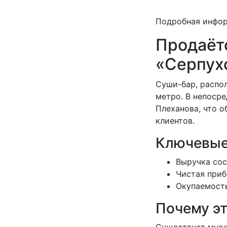
Подробная инфо
Продаётс
«Серпух
Суши-бар, распол
метро. В непосре
Плеханова, что 
клиентов.
Ключевые
Выручка сос
Чистая приб
Окупаемость
Почему э