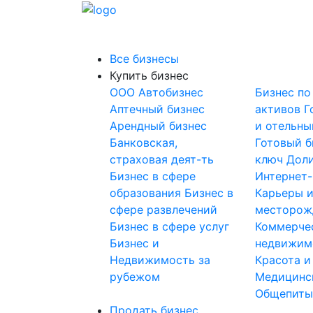
Все бизнесы
Купить бизнес
OOO
Автобизнес
Бизнес по
Аптечный бизнес
активов
Г
Арендный бизнес
и отельны
Банковская,
Готовый б
страховая деят-ть
ключ
Доли
Бизнес в сфере
Интернет
образования
Бизнес в
Карьеры 
сфере развлечений
месторож
Бизнес в сфере услуг
Коммерче
Бизнес и
недвижим
Недвижимость за
Красота и
рубежом
Медицинс
Общепит
Продать бизнес