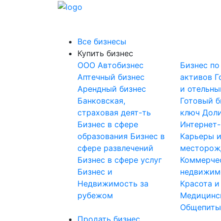
Все бизнесы
Купить бизнес
OOO
Автобизнес
Бизнес по
Аптечный бизнес
активов
Г
Арендный бизнес
и отельны
Банковская,
Готовый б
страховая деят-ть
ключ
Доли
Бизнес в сфере
Интернет
образования
Бизнес в
Карьеры 
сфере развлечений
месторож
Бизнес в сфере услуг
Коммерче
Бизнес и
недвижим
Недвижимость за
Красота и
рубежом
Медицинс
Общепит
Продать бизнес