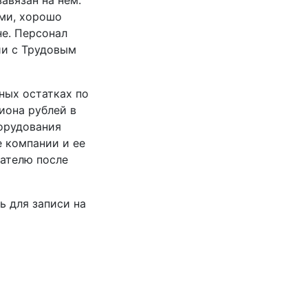
авязан на нем.
ми, хорошо
е. Персонал
ии с Трудовым
ных остатках по
иона рублей в
орудования
е компании и ее
пателю после
ь для записи на