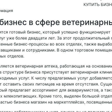
КУПИТЬ БИЗ
рмация
бизнес в сфере ветеринарн
ится готовый бизнес, который успешно функционирует 
луг уже более двадцати лет. За этот продолжительный
енные бизнес-процессы во всех отделах, также выраб
тавщиками и сотрудниками. В одном торговом помещ
ных отделов.
вляется ветеринарная аптека, работающая на основан
в структуре бизнеса присутствует ветеринарная клин
ходимых услуг. К числу предлагаемых услуг добавляет
т оставить своих питомцев на время отсутствия. Суще
рый предлагает ассортимент для аквариумистов, а та
ых млекопитающих. Кроме того, выделен большой отдел
частью бизнеса магазин на маркетплейсах, посвященны