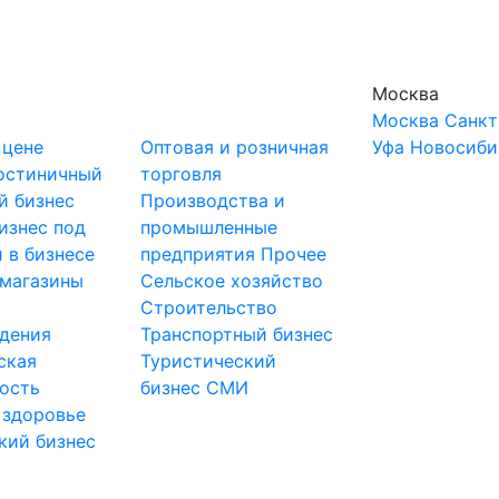
Москва
Москва
Санкт
 цене
Оптовая и розничная
Уфа
Новосиби
остиничный
торговля
й бизнес
Производства и
изнес под
промышленные
 в бизнесе
предприятия
Прочее
-магазины
Сельское хозяйство
и
Строительство
дения
Транспортный бизнес
ская
Туристический
ость
бизнес
СМИ
 здоровье
кий бизнес
ы