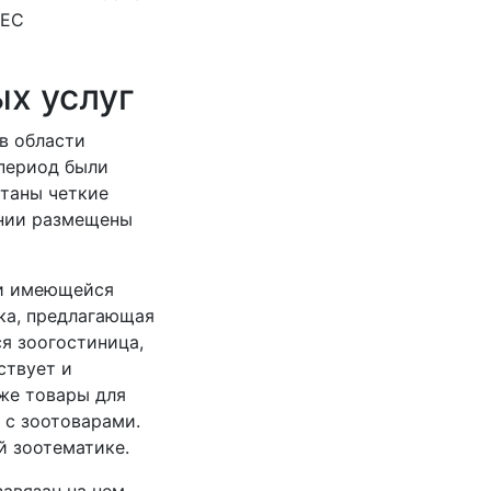
НЕС
ых услуг
в области
 период были
отаны четкие
ении размещены
ии имеющейся
ика, предлагающая
ся зоогостиница,
ствует и
кже товары для
 с зоотоварами.
й зоотематике.