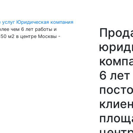
 услуг
Юридическая компания
Прод
юрид
компа
6 лет
пост
клиен
площа
цент