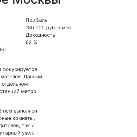
Прибыль
180 000 руб. в мес.
Доходность
62 %
НЕС
я фокусируется
имателей. Данный
а отдельном
 станций метро
В нем выполнен
рные комнаты,
дителей, так и
итарный узел.