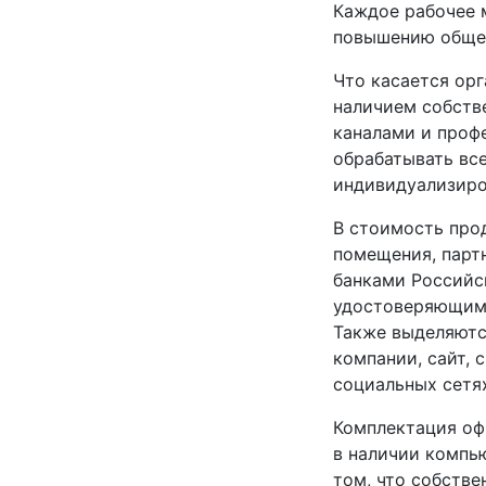
Каждое рабочее 
повышению общей
Что касается ор
наличием собств
каналами и проф
обрабатывать все
индивидуализиро
В стоимость про
помещения, парт
банками Российск
удостоверяющими
Также выделяютс
компании, сайт, 
социальных сетя
Комплектация оф
в наличии компь
том, что собстве