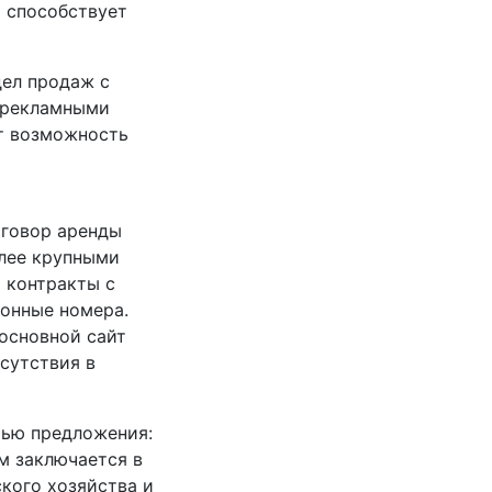
 способствует
дел продаж с
и рекламными
т возможность
оговор аренды
олее крупными
 контракты с
онные номера.
основной сайт
исутствия в
тью предложения:
м заключается в
ского хозяйства и