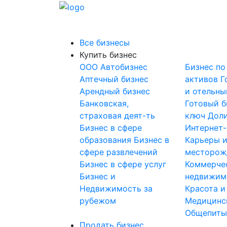
Все бизнесы
Купить бизнес
OOO
Автобизнес
Бизнес по
Аптечный бизнес
активов
Г
Арендный бизнес
и отельны
Банковская,
Готовый б
страховая деят-ть
ключ
Доли
Бизнес в сфере
Интернет
образования
Бизнес в
Карьеры 
сфере развлечений
месторож
Бизнес в сфере услуг
Коммерче
Бизнес и
недвижим
Недвижимость за
Красота и
рубежом
Медицинс
Общепит
Продать бизнес