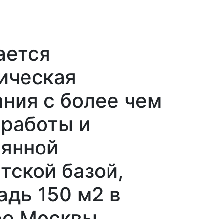
ается
ическая
ния с более чем
 работы и
оянной
тской базой,
дь 150 м2 в
ре Москвы