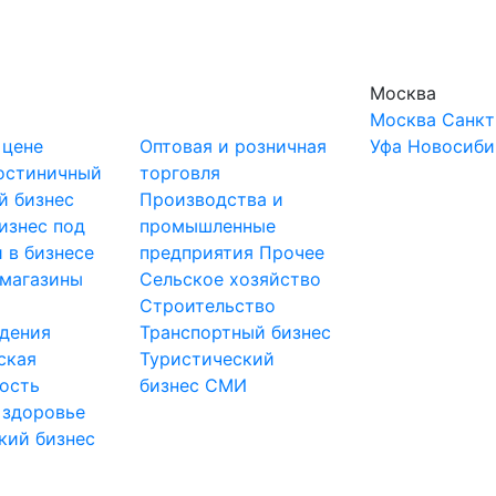
Москва
Москва
Санкт
 цене
Оптовая и розничная
Уфа
Новосиби
остиничный
торговля
й бизнес
Производства и
изнес под
промышленные
 в бизнесе
предприятия
Прочее
-магазины
Сельское хозяйство
и
Строительство
дения
Транспортный бизнес
ская
Туристический
ость
бизнес
СМИ
 здоровье
кий бизнес
ы