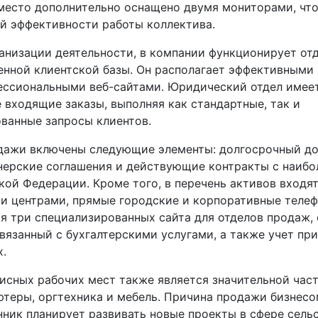
место дополнительно оснащено двумя мониторами, что
 эффективности работы коллектива.
ганизации деятельности, в компании функционирует от
енной клиентской базы. Он располагает эффективным
ессиональными веб-сайтами. Юридический отдел имее
 входящие заказы, выполняя как стандартные, так и
ванные запросы клиентов.
дажи включены следующие элементы: долгосрочный д
нерские соглашения и действующие контракты с наиб
ой Федерации. Кроме того, в перечень активов входят
 центрами, прямые городские и корпоративные телеф
я три специализированных сайта для отделов продаж, 
связанный с бухгалтерскими услугами, а также учет пр
х.
исных рабочих мест также является значительной час
ютеры, оргтехника и мебель. Причина продажи бизнесо
нник планирует развивать новые проекты в сфере сель