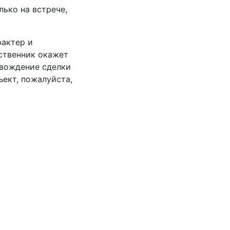
ько на встрече,
рактер и
бственник окажет
вождение сделки
ъект, пожалуйста,