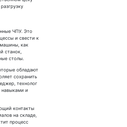
 разгрузку
нные ЧПУ. Это
цессы и свести к
 машины, как
й станок,
ные столы.
оторые обладают
оляет сохранить
неджер, технолог
и навыками и
ающий контакты
алов на складе,
стит процесс