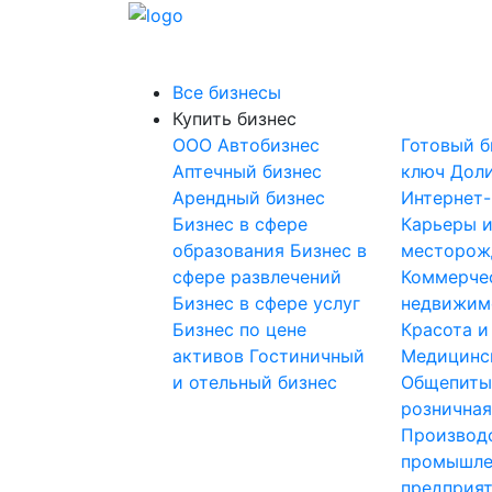
Все бизнесы
Купить бизнес
OOO
Автобизнес
Готовый б
Аптечный бизнес
ключ
Доли
Арендный бизнес
Интернет
Бизнес в сфере
Карьеры 
образования
Бизнес в
месторож
сфере развлечений
Коммерче
Бизнес в сфере услуг
недвижим
Бизнес по цене
Красота и
активов
Гостиничный
Медицинс
и отельный бизнес
Общепит
розничная
Производ
промышле
предприя