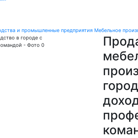
одства и промышленные предприятия
Мебельное произ
Прода
мебе
произ
город
дохо
проф
кома