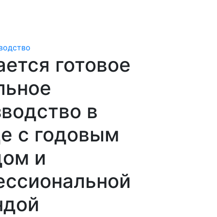
водство
ется готовое
льное
водство в
е с годовым
дом и
ессиональной
ндой