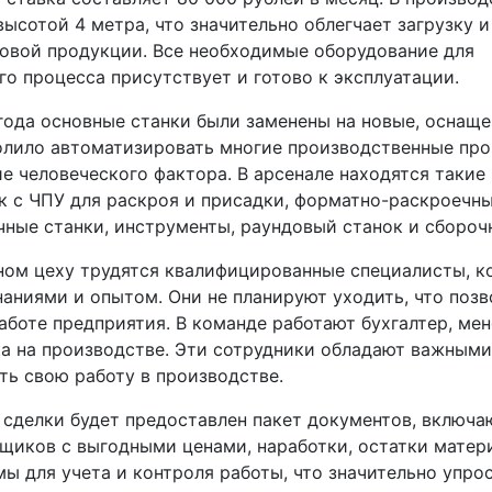
ысотой 4 метра, что значительно облегчает загрузку и
товой продукции. Все необходимые оборудование для
о процесса присутствует и готово к эксплуатации.
года основные станки были заменены на новые, оснаще
олило автоматизировать многие производственные про
е человеческого фактора. В арсенале находятся такие
к с ЧПУ для раскроя и присадки, форматно-раскроечны
ные станки, инструменты, раундовый станок и сбороч
ном цеху трудятся квалифицированные специалисты, к
аниями и опытом. Они не планируют уходить, что позв
аботе предприятия. В команде работают бухгалтер, ме
ка на производстве. Эти сотрудники обладают важным
ть свою работу в производстве.
 сделки будет предоставлен пакет документов, включ
щиков с выгодными ценами, наработки, остатки матери
ы для учета и контроля работы, что значительно упро