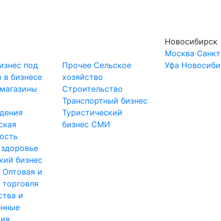
Новосибирск
Москва
Санкт
изнес под
Прочее
Сельское
Уфа
Новосиби
 в бизнесе
хозяйство
-магазины
Строительство
и
Транспортный бизнес
дения
Туристический
ская
бизнес
СМИ
ость
 здоровье
кий бизнес
ы
Оптовая и
 торговля
ства и
нные
тия